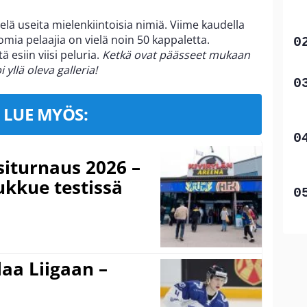
elä useita mielenkiintoisia nimiä. Viime kaudella
mia pelaajia on vielä noin 50 kappaletta.
ä esiin viisi peluria.
Ketkä ovat päässeet mukaan
i yllä oleva galleria!
LUE MYÖS:
iturnaus 2026 –
ukkue testissä
aa Liigaan –