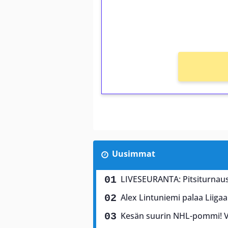
kierros)!
Ei kierrätysvaatimusta!
Uusimmat
LIVESEURANTA: Pitsiturnaus 
Alex Lintuniemi palaa Liigaa
Kesän suurin NHL-pommi! Vi