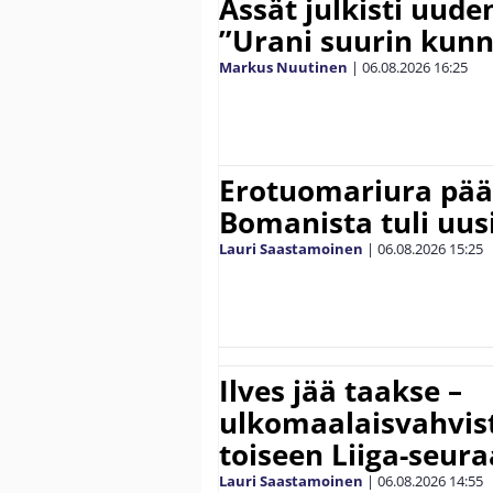
Ässät julkisti uude
”Urani suurin kunn
Markus Nuutinen
|
06.08.2026
16:25
Erotuomariura päät
Bomanista tuli uusi
Lauri Saastamoinen
|
06.08.2026
15:25
Ilves jää taakse –
ulkomaalaisvahvis
toiseen Liiga-seur
Lauri Saastamoinen
|
06.08.2026
14:55