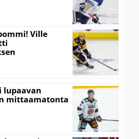
pommi! Ville
tti
sen
ti lupaavan
on mittaamatonta