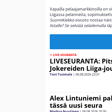
Vapailla pelaajamarkkinoilla on vi
Liigassa pelanneita, sopimuksetto
SuomiKiekko
-sivusto nostaa näist
listalle? Se selviää selailemalla läp
LIVE-SEURANTA
LIVESEURANTA: Pits
Jokereiden Liiga-jo
Toni Tuomala
|
06.08.2026
23:37
Alex Lintuniemi pal
tässä uusi seura
Markus Nuutinen
|
06.08.2026
20:30