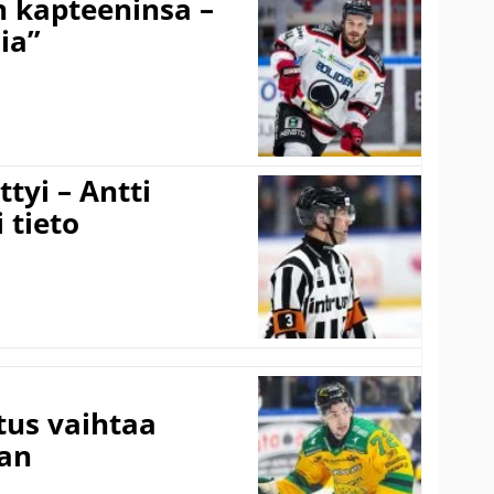
n kapteeninsa –
ia”
tyi – Antti
 tieto
tus vaihtaa
aan