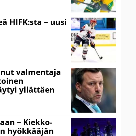
ä HIFK:sta – uusi
anut valmentaja
toinen
ytyi yllättäen
gaan – Kiekko-
en hyökkääjän