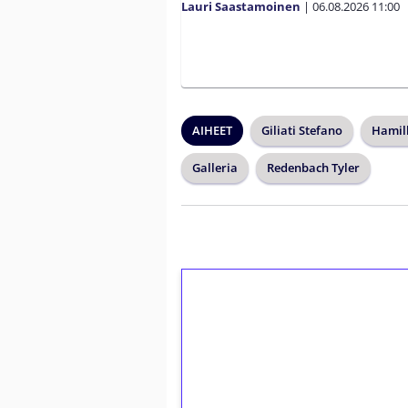
Lauri Saastamoinen
|
06.08.2026
11:00
AIHEET
Giliati Stefano
Hamil
Galleria
Redenbach Tyler
1€ = 10€ arvosta 
kierrätystä!
Talleta 1€
Saat heti 50 ilmaiskierr