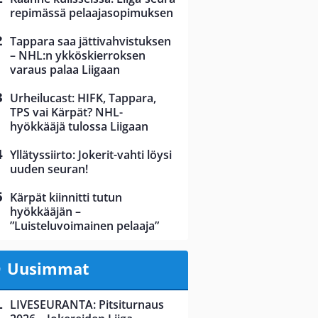
repimässä pelaajasopimuksen
Tappara saa jättivahvistuksen
– NHL:n ykköskierroksen
varaus palaa Liigaan
Urheilucast: HIFK, Tappara,
TPS vai Kärpät? NHL-
hyökkääjä tulossa Liigaan
Yllätyssiirto: Jokerit-vahti löysi
uuden seuran!
Kärpät kiinnitti tutun
hyökkääjän –
”Luisteluvoimainen pelaaja”
Uusimmat
LIVESEURANTA: Pitsiturnaus