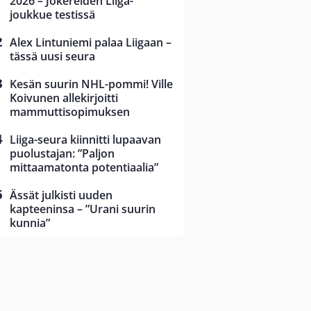
2026 – Jokereiden Liiga-
joukkue testissä
Alex Lintuniemi palaa Liigaan –
tässä uusi seura
Kesän suurin NHL-pommi! Ville
Koivunen allekirjoitti
mammuttisopimuksen
Liiga-seura kiinnitti lupaavan
puolustajan: ”Paljon
mittaamatonta potentiaalia”
Ässät julkisti uuden
kapteeninsa – ”Urani suurin
kunnia”