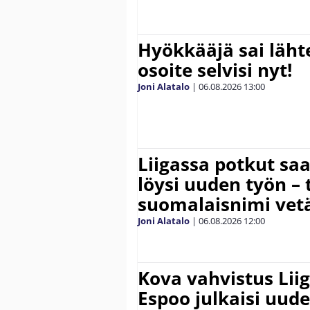
Hyökkääjä sai lähte
osoite selvisi nyt!
Joni Alatalo
|
06.08.2026
13:00
Liigassa potkut sa
löysi uuden työn – 
suomalaisnimi vetä
Joni Alatalo
|
06.08.2026
12:00
Kova vahvistus Lii
Espoo julkaisi uud