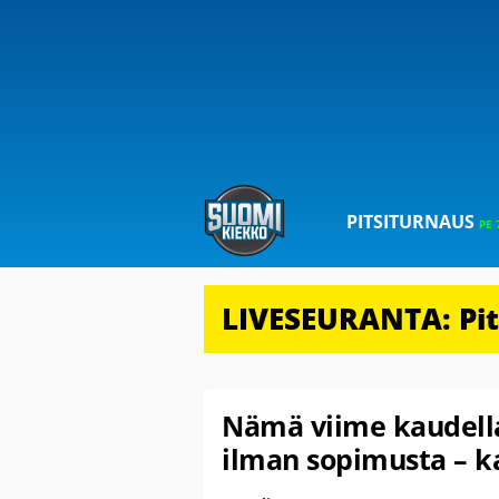
PITSITURNAUS
PE 
LIVESEURANTA: Pits
Nämä viime kaudella
ilman sopimusta – k