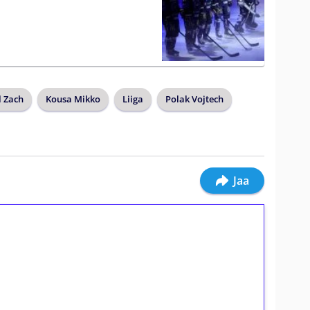
l Zach
Kousa Mikko
Liiga
Polak Vojtech
Jaa
ilmaiskierroksia ilman
osta Tuohi 1000 -peliin (arvo 0,20€ per