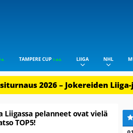
TAMPERE CUP
LIIGA
NHL
M
7.8.
7.-8.8.
iturnaus 2026 – Jokereiden Liiga-
 Liigassa pelanneet ovat vielä
atso TOP5!