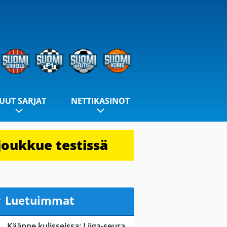
UUT SARJAT
NETTIKASINOT
joukkue testissä
Luetuimmat
Käänne kulisseissa: Liiga-seura