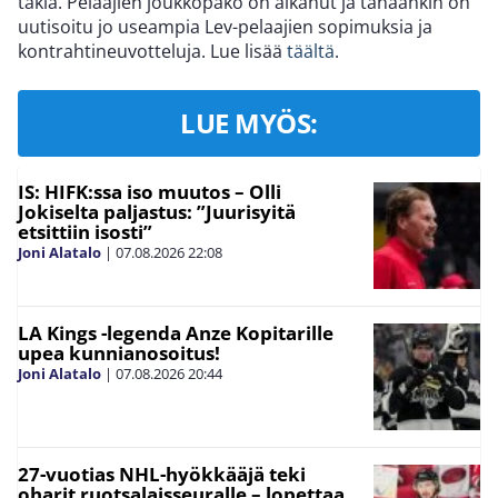
takia. Pelaajien joukkopako on alkanut ja tänäänkin on
uutisoitu jo useampia Lev-pelaajien sopimuksia ja
kontrahtineuvotteluja. Lue lisää
täältä
.
LUE MYÖS:
IS: HIFK:ssa iso muutos – Olli
Jokiselta paljastus: ”Juurisyitä
etsittiin isosti”
Joni Alatalo
|
07.08.2026
22:08
LA Kings -legenda Anze Kopitarille
upea kunnianosoitus!
Joni Alatalo
|
07.08.2026
20:44
27-vuotias NHL-hyökkääjä teki
oharit ruotsalaisseuralle – lopettaa