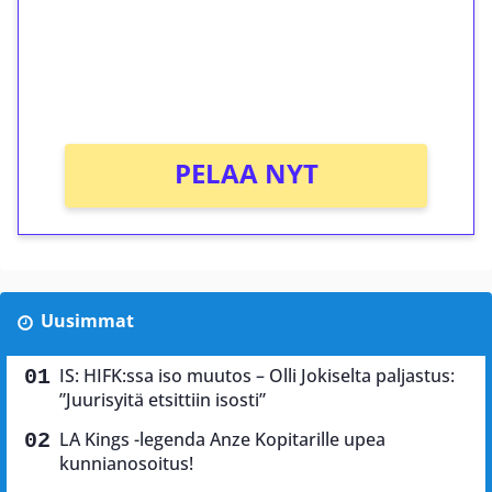
Saat heti 50 ilmaiskierrosta Tuohi 1000 -
peliin (arvo 0,20€ per kierros)!
Ei kierrätysvaatimusta!
PELAA NYT
Uusimmat
IS: HIFK:ssa iso muutos – Olli Jokiselta paljastus:
”Juurisyitä etsittiin isosti”
LA Kings -legenda Anze Kopitarille upea
kunnianosoitus!