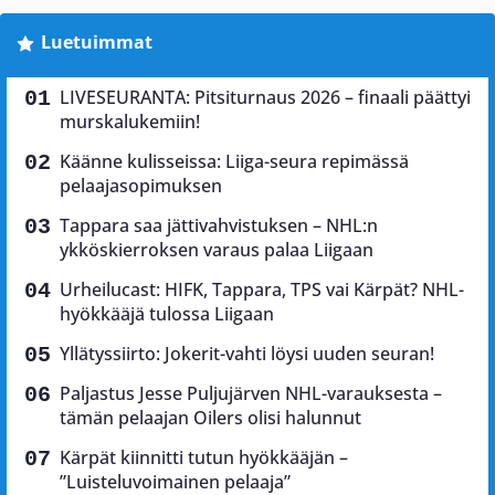
Luetuimmat
LIVESEURANTA: Pitsiturnaus 2026 – finaali päättyi
murskalukemiin!
Käänne kulisseissa: Liiga-seura repimässä
pelaajasopimuksen
Tappara saa jättivahvistuksen – NHL:n
ykköskierroksen varaus palaa Liigaan
Urheilucast: HIFK, Tappara, TPS vai Kärpät? NHL-
hyökkääjä tulossa Liigaan
Yllätyssiirto: Jokerit-vahti löysi uuden seuran!
Paljastus Jesse Puljujärven NHL-varauksesta –
tämän pelaajan Oilers olisi halunnut
Kärpät kiinnitti tutun hyökkääjän –
”Luisteluvoimainen pelaaja”