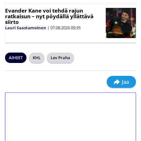
Evander Kane voi tehdä rajun
ratkaisun – nyt pöydällä yllättävä
siirto
Lauri Saastamoinen
|
07.08.2026
09:35
AIHEET
KHL
Lev Praha
Jaa
1€ = 10€ arvosta
ilmaiskierroksia ilman
kierrätystä!
Talleta 1€