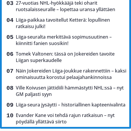
27-vuotias NHL-hyökkääjä teki oharit
ruotsalaisseuralle – lopettaa uransa yllättäen
Liiga-paikkaa tavoitellut Ketterä: lopullinen
ratkaisu julki!
Liiga-seuralta merkittävä sopimusuutinen –
kiinnitti fanien suosikin!
Tomek Valtonen: tässä on Jokereiden tavoite
Liigan superkaudelle
Näin Jokereiden Liiga-joukkue rakennettiin – kaksi
ominaisuutta korostui pelaajahankinnoissa
Ville Koivusen jättidiili hämmästytti NHL:ssä – nyt
GM paljasti syyn
Liiga-seura jysäytti – historiallinen kapteenivalinta
Evander Kane voi tehdä rajun ratkaisun – nyt
pöydällä yllättävä siirto