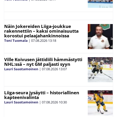
Näin Jokereiden Liiga-joukkue
rakennettiin – kaksi ominaisuutta
korostui pelaajahankinnoissa
Toni Tuomala
|
07.08.2026
13:18
Ville Koivusen jättidiili hämmästytti
NHL:ssä – nyt GM paljasti syyn
Lauri Saastamoinen
|
07.08.2026
13:07
Liiga-seura jysäytti – historiallinen
kapteenivalinta
Lauri Saastamoinen
|
07.08.2026
10:30