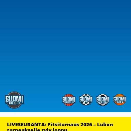
LIVESEURANTA: Pitsiturnaus 2026 – Lukon
turnaukselle tyly loppu