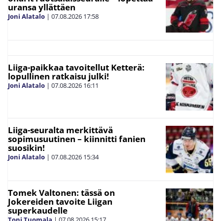
uransa yllättäen
Joni Alatalo
|
07.08.2026
17:58
Liiga-paikkaa tavoitellut Ketterä:
lopullinen ratkaisu julki!
Joni Alatalo
|
07.08.2026
16:11
Liiga-seuralta merkittävä
sopimusuutinen – kiinnitti fanien
suosikin!
Joni Alatalo
|
07.08.2026
15:34
Tomek Valtonen: tässä on
Jokereiden tavoite Liigan
superkaudelle
Toni Tuomala
|
07.08.2026
15:17