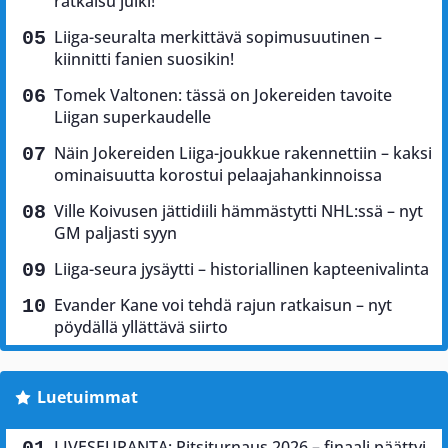
ratkaisu julki!
Liiga-seuralta merkittävä sopimusuutinen –
kiinnitti fanien suosikin!
Tomek Valtonen: tässä on Jokereiden tavoite
Liigan superkaudelle
Näin Jokereiden Liiga-joukkue rakennettiin – kaksi
ominaisuutta korostui pelaajahankinnoissa
Ville Koivusen jättidiili hämmästytti NHL:ssä – nyt
GM paljasti syyn
Liiga-seura jysäytti – historiallinen kapteenivalinta
Evander Kane voi tehdä rajun ratkaisun – nyt
pöydällä yllättävä siirto
Luetuimmat
LIVESEURANTA: Pitsiturnaus 2026 – finaali päättyi