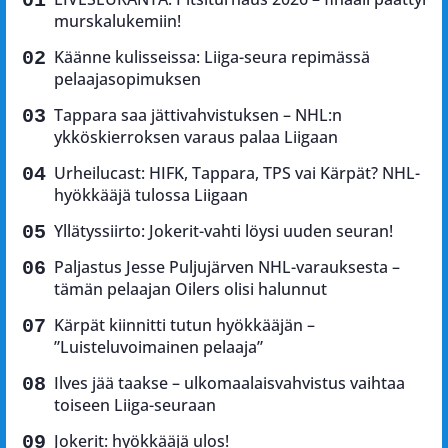
murskalukemiin!
Käänne kulisseissa: Liiga-seura repimässä
pelaajasopimuksen
Tappara saa jättivahvistuksen – NHL:n
ykköskierroksen varaus palaa Liigaan
Urheilucast: HIFK, Tappara, TPS vai Kärpät? NHL-
hyökkääjä tulossa Liigaan
Yllätyssiirto: Jokerit-vahti löysi uuden seuran!
Paljastus Jesse Puljujärven NHL-varauksesta –
tämän pelaajan Oilers olisi halunnut
Kärpät kiinnitti tutun hyökkääjän –
”Luisteluvoimainen pelaaja”
Ilves jää taakse – ulkomaalaisvahvistus vaihtaa
toiseen Liiga-seuraan
Jokerit: hyökkääjä ulos!