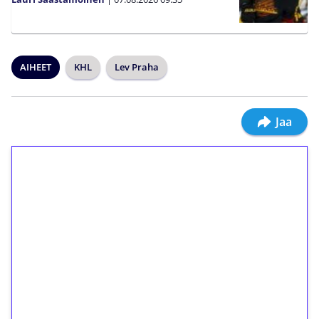
AIHEET
KHL
Lev Praha
Jaa
1€ = 10€ arvosta
ilmaiskierroksia ilman
kierrätystä!
Talleta 1€
Saat heti 50 ilmaiskierrosta Tuohi 1000 -
peliin (arvo 0,20€ per kierros)!
Ei kierrätysvaatimusta!