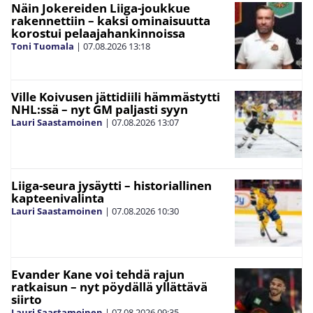
Näin Jokereiden Liiga-joukkue
rakennettiin – kaksi ominaisuutta
korostui pelaajahankinnoissa
Toni Tuomala
|
07.08.2026
13:18
Ville Koivusen jättidiili hämmästytti
NHL:ssä – nyt GM paljasti syyn
Lauri Saastamoinen
|
07.08.2026
13:07
Liiga-seura jysäytti – historiallinen
kapteenivalinta
Lauri Saastamoinen
|
07.08.2026
10:30
Evander Kane voi tehdä rajun
ratkaisun – nyt pöydällä yllättävä
siirto
Lauri Saastamoinen
|
07.08.2026
09:35