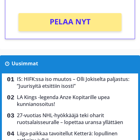
PELAA NYT
Uusimmat
IS: HIFK:ssa iso muutos – Olli Jokiselta paljastus:
”Juurisyitä etsittiin isosti”
LA Kings -legenda Anze Kopitarille upea
kunnianosoitus!
27-vuotias NHL-hyökkääjä teki oharit
ruotsalaisseuralle – lopettaa uransa yllättäen
Liiga-paikkaa tavoitellut Ketterä: lopullinen