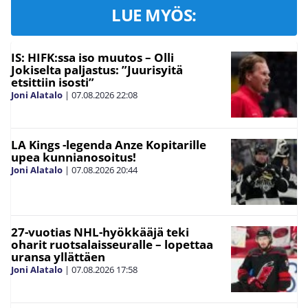
LUE MYÖS:
IS: HIFK:ssa iso muutos – Olli
Jokiselta paljastus: ”Juurisyitä
etsittiin isosti”
Joni Alatalo
|
07.08.2026
22:08
LA Kings -legenda Anze Kopitarille
upea kunnianosoitus!
Joni Alatalo
|
07.08.2026
20:44
27-vuotias NHL-hyökkääjä teki
oharit ruotsalaisseuralle – lopettaa
uransa yllättäen
Joni Alatalo
|
07.08.2026
17:58