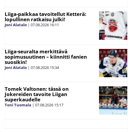
Liiga-paikkaa tavoitellut Ketterä:
lopullinen ratkaisu julki!
Joni Alatalo
|
07.08.2026
16:11
Liiga-seuralta merkittävä
sopimusuutinen – kiinnitti fanien
suosikin!
Joni Alatalo
|
07.08.2026
15:34
Tomek Valtonen: tässä on
Jokereiden tavoite Liigan
superkaudelle
Toni Tuomala
|
07.08.2026
15:17