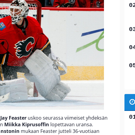
a
Jay Feaster
uskoo seurassa viimeiset yhdeksän
in
Miikka Kiprusoffin
lopettavan uransa.
hnstonin
mukaan Feaster jutteli 36-vuotiaan