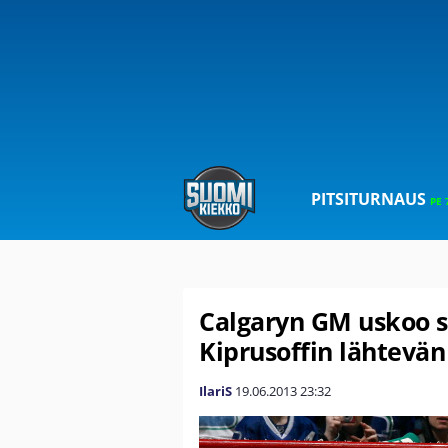
PITSITURNAUS
PE 
Calgaryn GM uskoo 
Kiprusoffin lähtevän
IlariS
19.06.2013
23:32