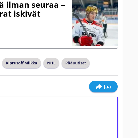
ä ilman seuraa –
at iskivät
Kiprusoff Miikka
NHL
Pääuutiset
Jaa
ilmaiskierroksia ilman