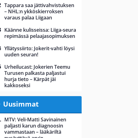
Tappara saa jättivahvistuksen
– NHL:n ykköskierroksen
varaus palaa Liigaan
Käänne kulisseissa: Liiga-seura
repimässä pelaajasopimuksen
Yllätyssiirto: Jokerit-vahti löysi
uuden seuran!
Urheilucast: Jokerien Teemu
Turusen palkasta paljastui
hurja tieto – Kärpät jäi
kakkoseksi
Uusimmat
MTV: Veli-Matti Savinainen
paljasti karun diagnoosin
vammastaan – lääkäriltä