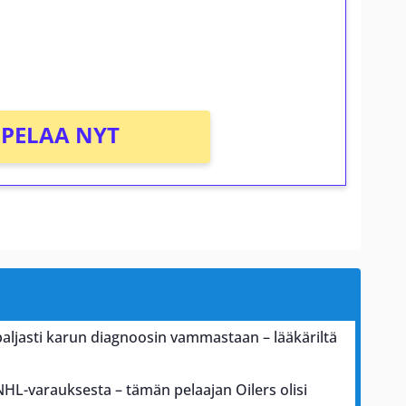
osta Tuohi 1000 -peliin (arvo 0,20€ per
PELAA NYT
paljasti karun diagnoosin vammastaan – lääkäriltä
NHL-varauksesta – tämän pelaajan Oilers olisi