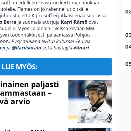
prusoff on edelleen Feasterin kertoman mukaan
uolelle. Flames on jo rakennellut pitkälle
ohdosta, että Kiprusoff ei jatkaisi enää seurassa
o Berra
ja suomalaistorjuja
Karri Rämö
ovat
kaudelle. Myös Leijonien riveissä kevään MM-
yvin todennäköisesti palaamassa Pohjois-
ioon.
Pysy mukana NHL:n kulussa! Seuraa
nen
ja
@ilariisotalo
sekä hastagia
#änäri
.
LUE MYÖS:
inainen paljasti
 vammastaan –
vä arvio