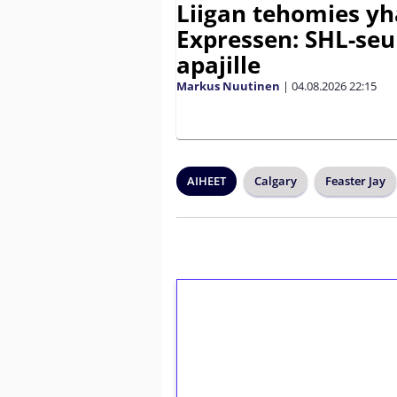
Liigan tehomies yh
Expressen: SHL-seur
apajille
Markus Nuutinen
|
04.08.2026
22:15
AIHEET
Calgary
Feaster Jay
1€ = 10€ arvosta 
kierrätystä!
Talleta 1€