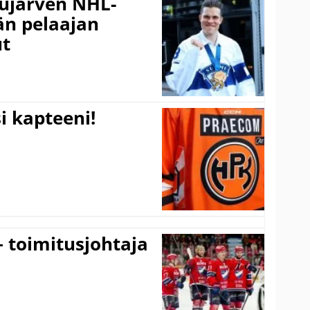
jujärven NHL-
än pelaajan
ut
i kapteeni!
– toimitusjohtaja