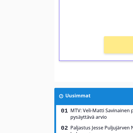
Saat heti 50 ilmaiskierr
kierros)!
Ei kierrätysvaatimusta!
Uusimmat
MTV: Veli-Matti Savinainen 
pysäyttävä arvio
Paljastus Jesse Puljujärven 