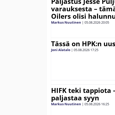
Paljastus Jesse Pul
varauksesta – täm
Oilers olisi halunn
Markus Nuutinen
|
05.08.2026
20:05
Tässä on HPK:n uus
Joni Alatalo
|
05.08.2026
17:25
HIFK teki tappiota 
paljastaa syyn
Markus Nuutinen
|
05.08.2026
16:25