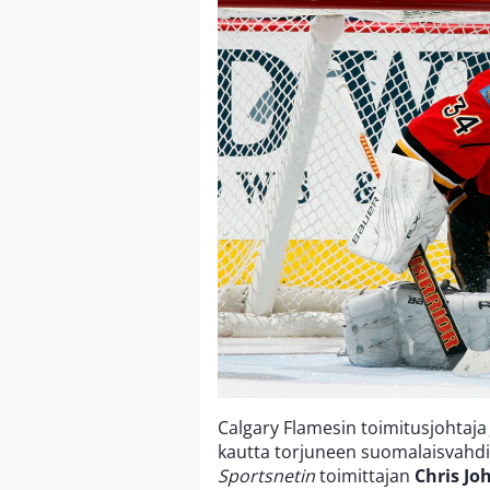
Calgary Flamesin toimitusjohtaj
kautta torjuneen suomalaisvahd
Sportsnetin
toimittajan
Chris Jo