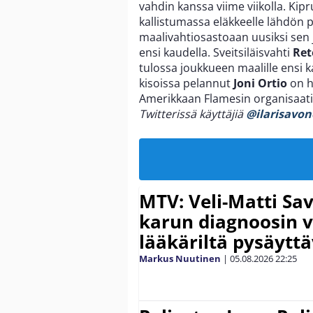
vahdin kanssa viime viikolla. Ki
kallistumassa eläkkeelle lähdön p
maalivahtiosastoaan uusiksi sen j
ensi kaudella. Sveitsiläisvahti
Ret
tulossa joukkueen maalille ensi 
kisoissa pelannut
Joni Ortio
on h
Amerikkaan Flamesin organisaat
Twitterissä käyttäjiä
@ilarisavo
MTV: Veli-Matti Sav
karun diagnoosin
lääkäriltä pysäyttä
Markus Nuutinen
|
05.08.2026
22:25