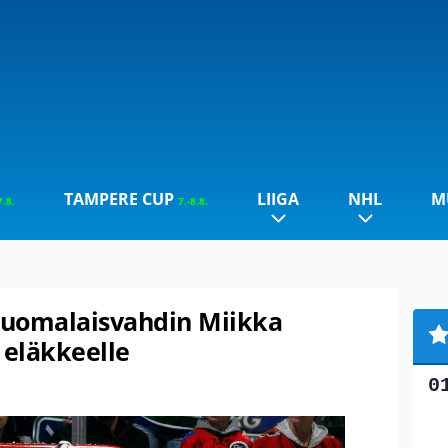
TAMPERE CUP
LIIGA
NHL
M
7.8.
7.-8.8.
suomalaisvahdin Miikka
 eläkkeelle