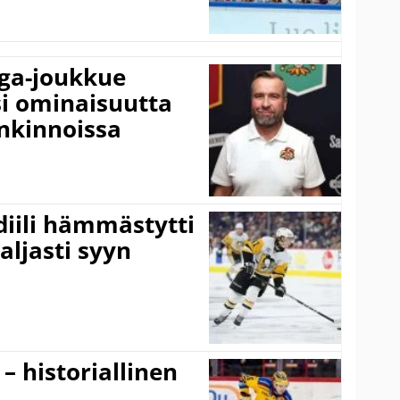
iga-joukkue
si ominaisuutta
nkinnoissa
idiili hämmästytti
aljasti syyn
 – historiallinen