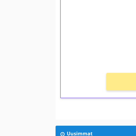
1€ = 10€ arvosta 
kierrätystä!
Talleta 1€
Saat heti 50 ilmaiskierr
kierros)!
Ei kierrätysvaatimusta!
Uusimmat