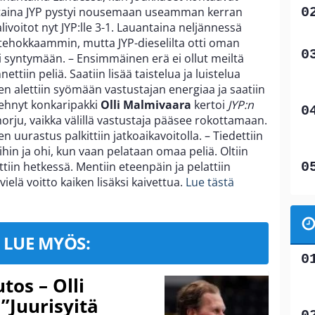
antaina JYP pystyi nousemaan useamman kerran
alivoitot nyt JYP:lle 3-1. Lauantaina neljännessä
un tehokkaammin, mutta JYP-dieselilta otti oman
i syntymään. – Ensimmäinen erä ei ollut meiltä
ttiin peliä. Saatiin lisää taistelua ja luistelua
n alettiin syömään vastustajan energiaa ja saatiin
tehnyt konkaripakki
Olli Malmivaara
kertoi
JYP:n
i horju, vaikka välillä vastustaja pääsee rokottamaan.
 uurastus palkittiin jatkoaikavoitolla. – Tiedettiin
ihin ja ohi, kun vaan pelataan omaa peliä. Oltiin
yttiin hetkessä. Mentiin eteenpäin ja pelattiin
vielä voitto kaiken lisäksi kaivettua.
Lue tästä
LUE MYÖS:
tos – Olli
 ”Juurisyitä