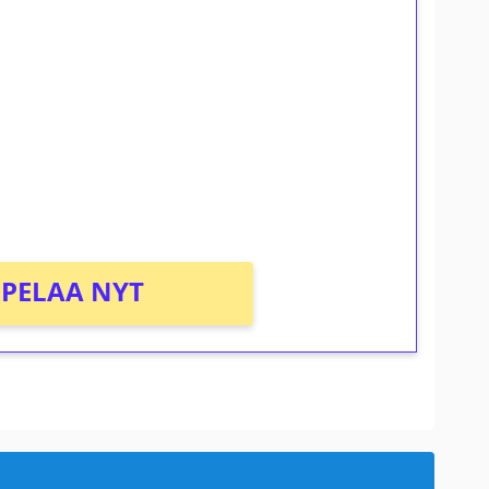
ilmaiskierroksia ilman
osta Tuohi 1000 -peliin (arvo 0,20€ per
PELAA NYT