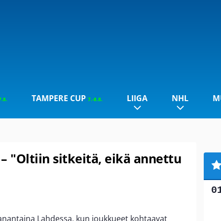
TAMPERE CUP
LIIGA
NHL
M
7.8.
7.-8.8.
 – "Oltiin sitkeitä, eikä annettu
aanantaina Lahdessa, kun joukkueet kohtaavat