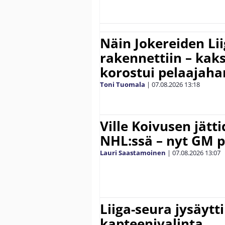
Näin Jokereiden Li
rakennettiin – kak
korostui pelaajaha
Toni Tuomala
|
07.08.2026
13:18
Ville Koivusen jätt
NHL:ssä – nyt GM p
Lauri Saastamoinen
|
07.08.2026
13:07
Liiga-seura jysäytti
kapteenivalinta