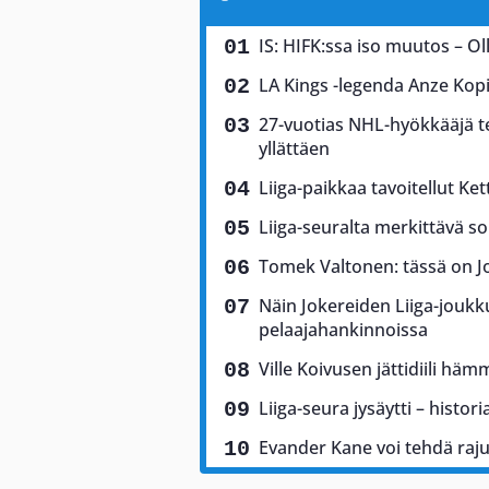
IS: HIFK:ssa iso muutos – Olli
LA Kings -legenda Anze Kopi
27-vuotias NHL-hyökkääjä te
yllättäen
Liiga-paikkaa tavoitellut Kett
Liiga-seuralta merkittävä so
Tomek Valtonen: tässä on Jo
Näin Jokereiden Liiga-joukk
pelaajahankinnoissa
Ville Koivusen jättidiili hä
Liiga-seura jysäytti – histor
Evander Kane voi tehdä rajun