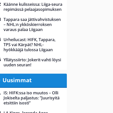
Käänne kulisseissa: Liiga-seura
repimässä pelaajasopimuksen
Tappara saa jättivahvistuksen
– NHL:n ykköskierroksen
varaus palaa Liigaan
Urheilucast: HIFK, Tappara,
TPS vai Kärpät? NHL-
hyökkääjä tulossa Liigaan
Yllätyssiirto: Jokerit-vahti löysi
uuden seuran!
Uusimmat
IS: HIFK:ssa iso muutos – Olli
Jokiselta paljastus: ”Juurisyitä
etsittiin isosti”