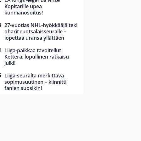
LA Kings -legenda Anze
Kopitarille upea
kunnianosoitus!
27-vuotias NHL-hyökkääjä teki
oharit ruotsalaisseuralle –
lopettaa uransa yllättäen
Liiga-paikkaa tavoitellut
Ketterä: lopullinen ratkaisu
julki!
Liiga-seuralta merkittävä
sopimusuutinen – kiinnitti
fanien suosikin!