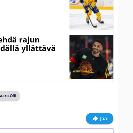
ehdä rajun
dällä yllättävä
aara Olli
Jaa