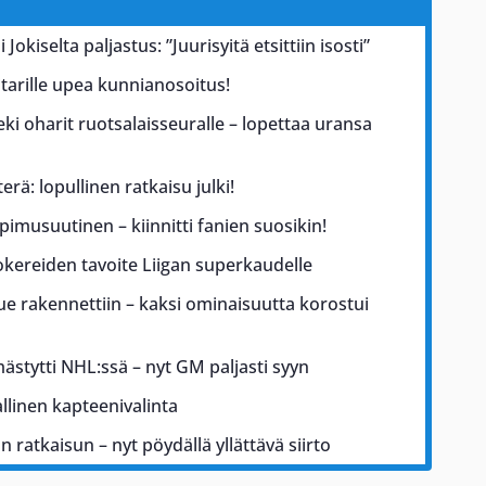
 Jokiselta paljastus: ”Juurisyitä etsittiin isosti”
tarille upea kunnianosoitus!
ki oharit ruotsalaisseuralle – lopettaa uransa
erä: lopullinen ratkaisu julki!
pimusuutinen – kiinnitti fanien suosikin!
kereiden tavoite Liigan superkaudelle
ue rakennettiin – kaksi ominaisuutta korostui
mmästytti NHL:ssä – nyt GM paljasti syyn
iallinen kapteenivalinta
 ratkaisun – nyt pöydällä yllättävä siirto