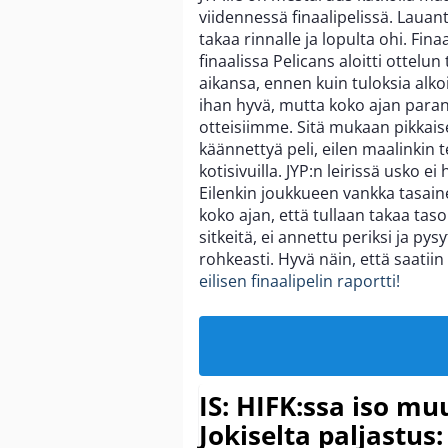
viidennessä finaalipelissä. Lau
takaa rinnalle ja lopulta ohi. Fina
finaalissa Pelicans aloitti ottel
aikansa, ennen kuin tuloksia alko
ihan hyvä, mutta koko ajan paranne
otteisiimme. Sitä mukaan pikkaise
käännettyä peli, eilen maalinkin 
kotisivuilla. JYP:n leirissä usko e
Eilenkin joukkueen vankka tasainen
koko ajan, että tullaan takaa taso
sitkeitä, ei annettu periksi ja pys
rohkeasti. Hyvä näin, että saatiin 
eilisen finaalipelin raportti!
IS: HIFK:ssa iso muu
Jokiselta paljastus: