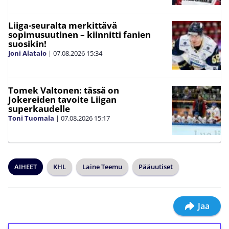
Liiga-seuralta merkittävä
sopimusuutinen – kiinnitti fanien
suosikin!
Joni Alatalo
|
07.08.2026
15:34
Tomek Valtonen: tässä on
Jokereiden tavoite Liigan
superkaudelle
Toni Tuomala
|
07.08.2026
15:17
AIHEET
KHL
Laine Teemu
Pääuutiset
Jaa