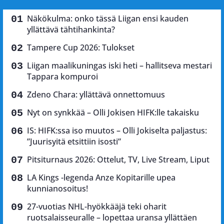
Näkökulma: onko tässä Liigan ensi kauden
yllättävä tähtihankinta?
Tampere Cup 2026: Tulokset
Liigan maalikuningas iski heti – hallitseva mestari
Tappara kompuroi
Zdeno Chara: yllättävä onnettomuus
Nyt on synkkää – Olli Jokisen HIFK:lle takaisku
IS: HIFK:ssa iso muutos – Olli Jokiselta paljastus:
”Juurisyitä etsittiin isosti”
Pitsiturnaus 2026: Ottelut, TV, Live Stream, Liput
LA Kings -legenda Anze Kopitarille upea
kunnianosoitus!
27-vuotias NHL-hyökkääjä teki oharit
ruotsalaisseuralle – lopettaa uransa yllättäen