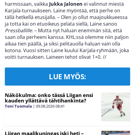
harmissaan, vaikka
Jukka Jalonen
ei valinnut miestä
Karjala-turnaukseen. Laine myöntää, että perhe on
tällä hetkellä etusijalla. – Olen jo ollut maajoukkueessa
ja totta kai on etuoikeus pelata siellä, Laine sanoo
Pressballille
. – Mutta nyt haluan enemmän sitä, että
saan olla perheeni kanssa. KHL:ssä olemme niin paljon
aikaa tien päällä, ja siksi pelitauolla haluan vain olla
kotona. Vuosi sitten Laine kuului Karjala-ryhmään, joka
voitti turnauksen. Laineen tehot olivat 1+0.
//
LUE MYÖS:
Näkökulma: onko tässä Liigan ensi
kauden yllättävä tähtihankinta?
Toni Tuomala
|
09.08.2026
08:41
Liigan maalikuningas iski heti –