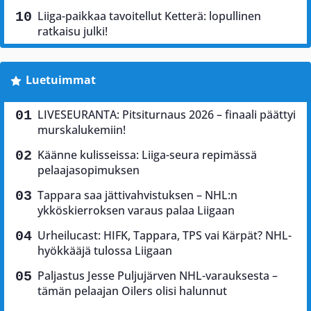
Liiga-paikkaa tavoitellut Ketterä: lopullinen
ratkaisu julki!
Luetuimmat
LIVESEURANTA: Pitsiturnaus 2026 – finaali päättyi
murskalukemiin!
Käänne kulisseissa: Liiga-seura repimässä
pelaajasopimuksen
Tappara saa jättivahvistuksen – NHL:n
ykköskierroksen varaus palaa Liigaan
Urheilucast: HIFK, Tappara, TPS vai Kärpät? NHL-
hyökkääjä tulossa Liigaan
Paljastus Jesse Puljujärven NHL-varauksesta –
tämän pelaajan Oilers olisi halunnut