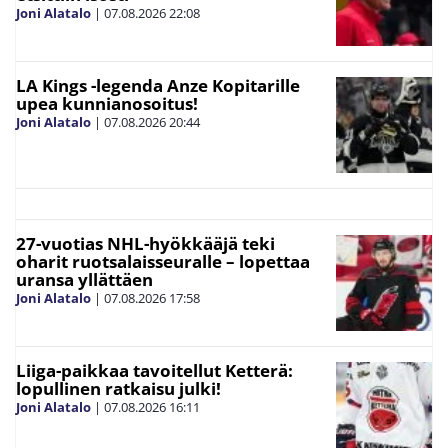
Joni Alatalo
|
07.08.2026
22:08
LA Kings -legenda Anze Kopitarille
upea kunnianosoitus!
Joni Alatalo
|
07.08.2026
20:44
27-vuotias NHL-hyökkääjä teki
oharit ruotsalaisseuralle – lopettaa
uransa yllättäen
Joni Alatalo
|
07.08.2026
17:58
Liiga-paikkaa tavoitellut Ketterä:
lopullinen ratkaisu julki!
Joni Alatalo
|
07.08.2026
16:11