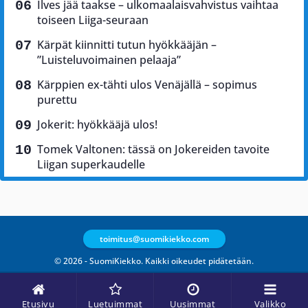
Ilves jää taakse – ulkomaalaisvahvistus vaihtaa
toiseen Liiga-seuraan
Kärpät kiinnitti tutun hyökkääjän –
”Luisteluvoimainen pelaaja”
Kärppien ex-tähti ulos Venäjällä – sopimus
purettu
Jokerit: hyökkääjä ulos!
Tomek Valtonen: tässä on Jokereiden tavoite
Liigan superkaudelle
toimitus@suomikiekko.com
© 2026 - SuomiKiekko. Kaikki oikeudet pidätetään.
Etusivu
Luetuimmat
Uusimmat
Valikko