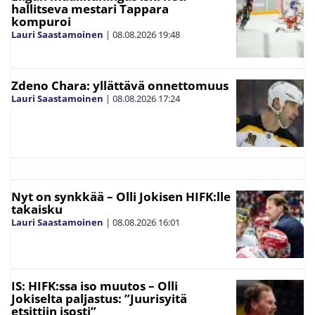
hallitseva mestari Tappara
kompuroi
Lauri Saastamoinen
|
08.08.2026
19:48
Zdeno Chara: yllättävä onnettomuus
Lauri Saastamoinen
|
08.08.2026
17:24
Nyt on synkkää – Olli Jokisen HIFK:lle
takaisku
Lauri Saastamoinen
|
08.08.2026
16:01
IS: HIFK:ssa iso muutos – Olli
Jokiselta paljastus: ”Juurisyitä
etsittiin isosti”