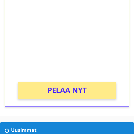
1€ = 10€ arvosta
ilmaiskierroksia ilman
kierrätystä!
Talleta 1€
Saat heti 50 ilmaiskierrosta Tuohi 1000 -
peliin (arvo 0,20€ per kierros)!
Ei kierrätysvaatimusta!
PELAA NYT
Uusimmat