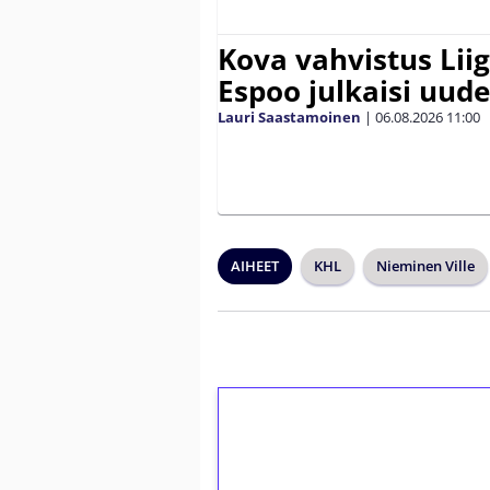
Kova vahvistus Lii
Espoo julkaisi uud
Lauri Saastamoinen
|
06.08.2026
11:00
AIHEET
KHL
Nieminen Ville
1€ = 10€ arvosta 
kierrätystä!