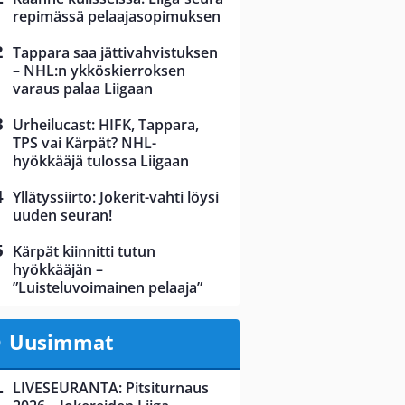
repimässä pelaajasopimuksen
Tappara saa jättivahvistuksen
– NHL:n ykköskierroksen
varaus palaa Liigaan
Urheilucast: HIFK, Tappara,
TPS vai Kärpät? NHL-
hyökkääjä tulossa Liigaan
Yllätyssiirto: Jokerit-vahti löysi
uuden seuran!
Kärpät kiinnitti tutun
hyökkääjän –
”Luisteluvoimainen pelaaja”
Uusimmat
LIVESEURANTA: Pitsiturnaus