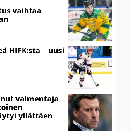
tus vaihtaa
aan
ä HIFK:sta – uusi
anut valmentaja
toinen
ytyi yllättäen