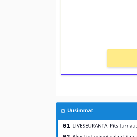
Talleta 1€
Saat heti 50 ilmaiskierr
kierros)!
Ei kierrätysvaatimusta!
Uusimmat
LIVESEURANTA: Pitsiturnaus 
Alex Lintuniemi palaa Liigaa