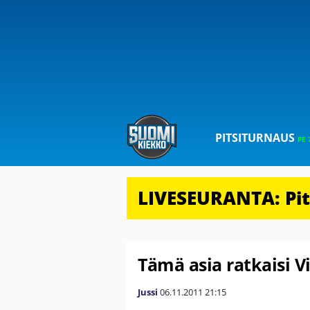
PITSITURNAUS
PE 
LIVESEURANTA: Pits
Tämä asia ratkaisi V
Jussi
06.11.2011
21:15