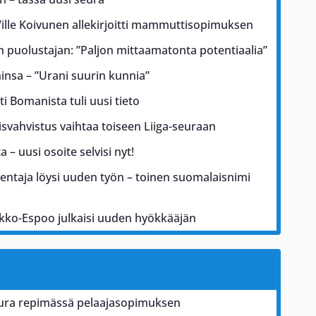
lle Koivunen allekirjoitti mammuttisopimuksen
an puolustajan: ”Paljon mittaamatonta potentiaalia”
ninsa – ”Urani suurin kunnia”
i Bomanista tuli uusi tieto
isvahvistus vaihtaa toiseen Liiga-seuraan
 – uusi osoite selvisi nyt!
entaja löysi uuden työn – toinen suomalaisnimi
ekko-Espoo julkaisi uuden hyökkääjän
seura repimässä pelaajasopimuksen