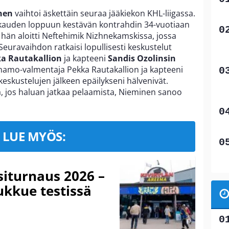
nen
vaihtoi äskettäin seuraa jääkiekon KHL-liigassa.
 kauden loppuun kestävän kontrahdin 34-vuotiaan
än aloitti Neftehimik Nizhnekamskissa, jossa
Seuravaihdon ratkaisi lopullisesti keskustelut
a Rautakallion
ja kapteeni
Sandis Ozolinsin
 Dinamo-valmentaja Pekka Rautakallion ja kapteeni
eskustelujen jälkeen epäilykseni hälvenivät.
ka, jos haluan jatkaa pelaamista, Nieminen sanoo
LUE MYÖS:
iturnaus 2026 –
ukkue testissä