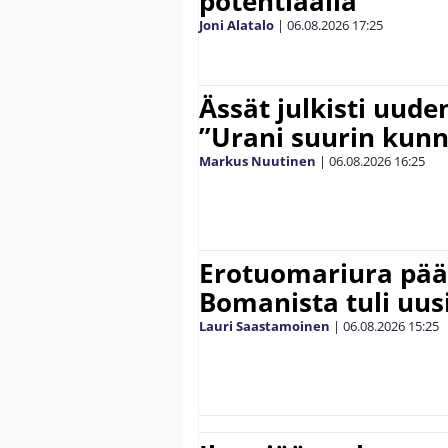
potentiaalia”
Joni Alatalo
|
06.08.2026
17:25
Ässät julkisti uude
”Urani suurin kunn
Markus Nuutinen
|
06.08.2026
16:25
Erotuomariura päät
Bomanista tuli uusi
Lauri Saastamoinen
|
06.08.2026
15:25