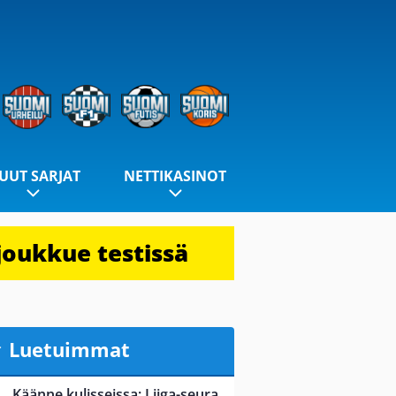
UUT SARJAT
NETTIKASINOT
joukkue testissä
Luetuimmat
Käänne kulisseissa: Liiga-seura