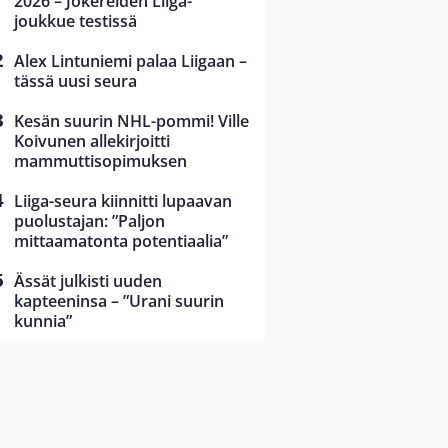
2026 – Jokereiden Liiga-
joukkue testissä
Alex Lintuniemi palaa Liigaan –
tässä uusi seura
Kesän suurin NHL-pommi! Ville
Koivunen allekirjoitti
mammuttisopimuksen
Liiga-seura kiinnitti lupaavan
puolustajan: ”Paljon
mittaamatonta potentiaalia”
Ässät julkisti uuden
kapteeninsa – ”Urani suurin
kunnia”