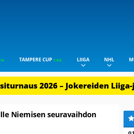
TAMPERE CUP
LIIGA
NHL
M
7.8.
7.-8.8.
iturnaus 2026 – Jokereiden Liiga-
ille Niemisen seuravaihdon