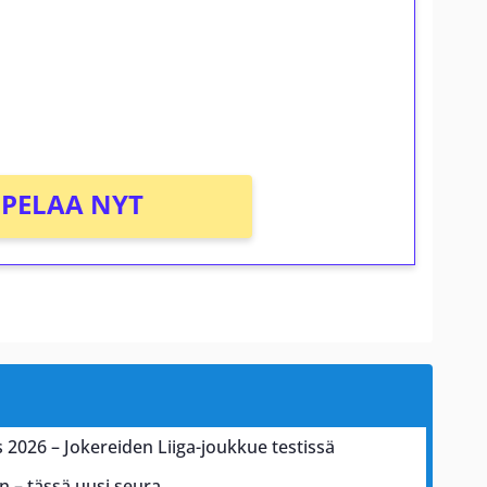
osta Tuohi 1000 -peliin (arvo 0,20€ per
PELAA NYT
2026 – Jokereiden Liiga-joukkue testissä
n – tässä uusi seura