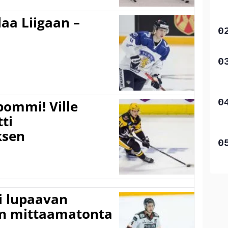
aa Liigaan –
pommi! Ville
tti
sen
ti lupaavan
on mittaamatonta