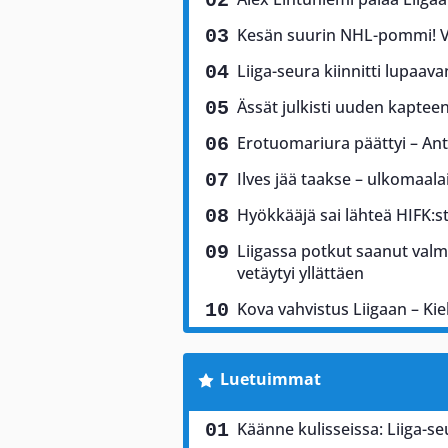
Kesän suurin NHL-pommi! Vi
Liiga-seura kiinnitti lupaav
Ässät julkisti uuden kaptee
Erotuomariura päättyi – Antt
Ilves jää taakse – ulkomaala
Hyökkääjä sai lähteä HIFK:sta
Liigassa potkut saanut valm
vetäytyi yllättäen
Kova vahvistus Liigaan – Ki
Luetuimmat
Käänne kulisseissa: Liiga-