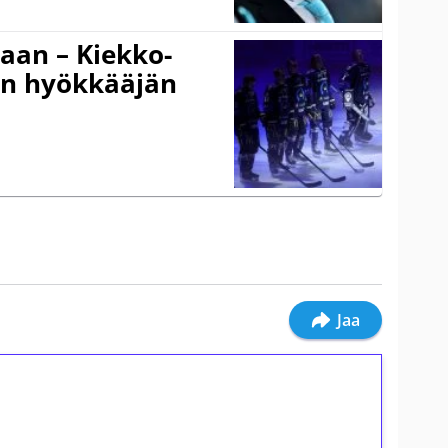
gaan – Kiekko-
en hyökkääjän
Jaa
ilmaiskierroksia ilman