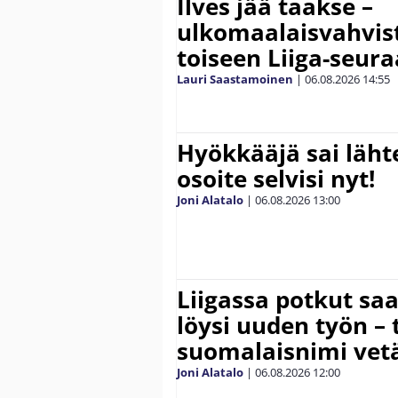
Ilves jää taakse –
ulkomaalaisvahvis
toiseen Liiga-seur
Lauri Saastamoinen
|
06.08.2026
14:55
Hyökkääjä sai lähte
osoite selvisi nyt!
Joni Alatalo
|
06.08.2026
13:00
Liigassa potkut sa
löysi uuden työn – 
suomalaisnimi vetä
Joni Alatalo
|
06.08.2026
12:00