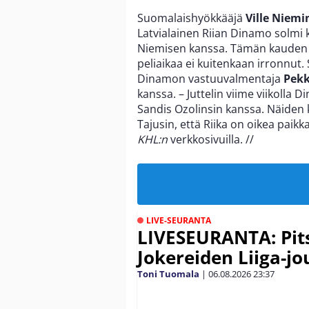
Suomalaishyökkääjä
Ville Niemi
Latvialainen Riian Dinamo solmi
Niemisen kanssa. Tämän kauden h
peliaikaa ei kuitenkaan irronnut. 
Dinamon vastuuvalmentaja
Pekk
kanssa. – Juttelin viime viikolla
Sandis Ozolinsin kanssa. Näiden k
Tajusin, että Riika on oikea paik
KHL:n
verkkosivuilla.
//
LIVE-SEURANTA
LIVESEURANTA: Pits
Jokereiden Liiga-jo
Toni Tuomala
|
06.08.2026
23:37