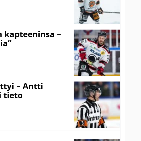
n kapteeninsa –
ia”
tyi – Antti
 tieto