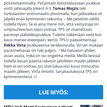
positiivisemmalta. Perjantain kotiottelussaan joukkue
voitti jatkoajalla Jokerit 4-3.
Tomas Mojzis
teki
turkulaisten voittomaalin ylivoimalla, kun jatkoaikaa oli
jäljellä enää kymmenen sekuntia. – Me pelattiin välillä
todella hyvin. Se ei aina mene niin, että vastustaja on
umpisurkee kun tepsi voittaa. TPS on mainettaan
parempi jääkiekkojoukkue. Tulette näkemään vielä kun
kausi menee eteenpäin, kertoi TPS:n päävalmentaja
Pekka Virta
joukkueensa verkkosivuilla. Virran mukaan
parannettavaa on toki paljon. – Mä haluaisin yhden
asian avata, mikä on iso ongelma meillä. Meillä kestää
todella kauan päästä takaisin jaloilleen maalin jälkeen.
Näin ei voi voittaa, jos otat lukua viisi kuusi minuuttia
maalin jälkeen, Virta ilmoitti. Sarjataulukossa TPS on
kymmenentenä.
//
LUE MYÖS:
MTV: Veli-Matti Savinainen paljasti