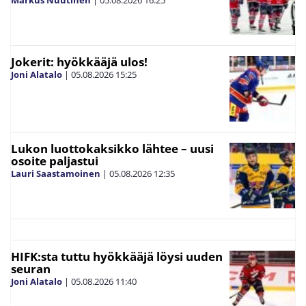
Markus Nuutinen
|
05.08.2026
16:25
Jokerit: hyökkääjä ulos!
Joni Alatalo
|
05.08.2026
15:25
Lukon luottokaksikko lähtee – uusi
osoite paljastui
Lauri Saastamoinen
|
05.08.2026
12:35
HIFK:sta tuttu hyökkääjä löysi uuden
seuran
Joni Alatalo
|
05.08.2026
11:40