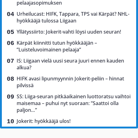
pelaajasopimuksen
Urheilucast: HIFK, Tappara, TPS vai Kärpät? NHL-
hyökkääjä tulossa Liigaan
Yllätyssiirto: Jokerit-vahti löysi uuden seuran!
Kärpät kiinnitti tutun hyökkääjän –
”Luisteluvoimainen pelaaja”
IS: Liigaan vielä uusi seura juuri ennen kauden
alkua?
HIFK avasi lipunmyynnin Jokerit-peliin – hinnat
pilvissä
SS: Liiga-seuran pitkäaikainen luottoratsu vaihtoi
maisemaa – puhui nyt suoraan: ”Saattoi olla
paljon…”
Jokerit: hyökkääjä ulos!