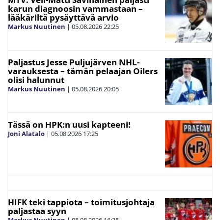
karun diagnoosin vammastaan –
lääkäriltä pysäyttävä arvio
Markus Nuutinen
|
05.08.2026
22:25
Paljastus Jesse Puljujärven NHL-
varauksesta – tämän pelaajan Oilers
olisi halunnut
Markus Nuutinen
|
05.08.2026
20:05
Tässä on HPK:n uusi kapteeni!
Joni Alatalo
|
05.08.2026
17:25
HIFK teki tappiota – toimitusjohtaja
paljastaa syyn