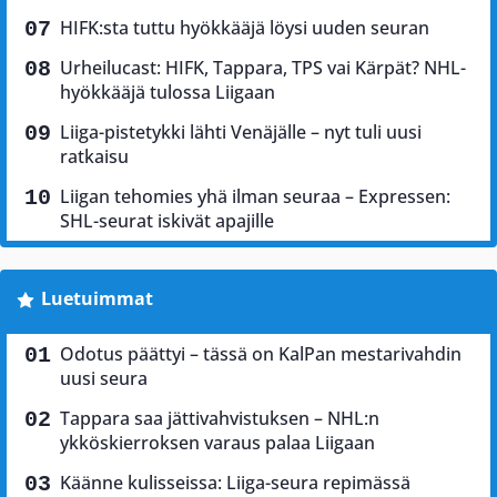
HIFK:sta tuttu hyökkääjä löysi uuden seuran
Urheilucast: HIFK, Tappara, TPS vai Kärpät? NHL-
hyökkääjä tulossa Liigaan
Liiga-pistetykki lähti Venäjälle – nyt tuli uusi
ratkaisu
Liigan tehomies yhä ilman seuraa – Expressen:
SHL-seurat iskivät apajille
Luetuimmat
Odotus päättyi – tässä on KalPan mestarivahdin
uusi seura
Tappara saa jättivahvistuksen – NHL:n
ykköskierroksen varaus palaa Liigaan
Käänne kulisseissa: Liiga-seura repimässä