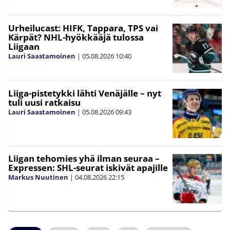
Urheilucast: HIFK, Tappara, TPS vai
Kärpät? NHL-hyökkääjä tulossa
Liigaan
Lauri Saastamoinen
|
05.08.2026
10:40
Liiga-pistetykki lähti Venäjälle – nyt
tuli uusi ratkaisu
Lauri Saastamoinen
|
05.08.2026
09:43
Liigan tehomies yhä ilman seuraa –
Expressen: SHL-seurat iskivät apajille
Markus Nuutinen
|
04.08.2026
22:15