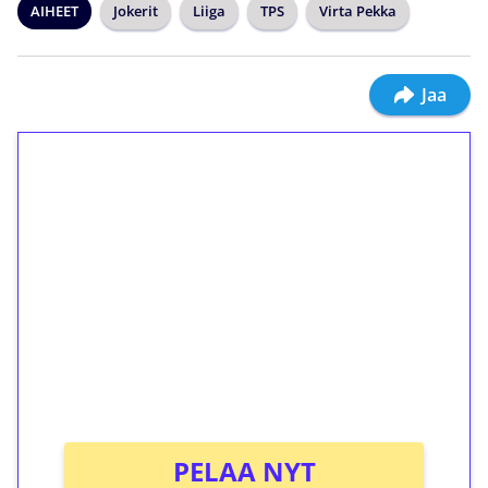
AIHEET
Jokerit
Liiga
TPS
Virta Pekka
Jaa
1€ = 10€ arvosta
ilmaiskierroksia ilman
kierrätystä!
Talleta 1€
Saat heti 50 ilmaiskierrosta Tuohi 1000 -
peliin (arvo 0,20€ per kierros)!
Ei kierrätysvaatimusta!
PELAA NYT