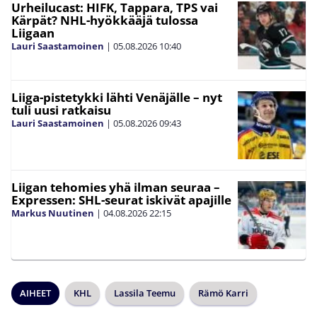
Urheilucast: HIFK, Tappara, TPS vai
Kärpät? NHL-hyökkääjä tulossa
Liigaan
Lauri Saastamoinen
|
05.08.2026
10:40
Liiga-pistetykki lähti Venäjälle – nyt
tuli uusi ratkaisu
Lauri Saastamoinen
|
05.08.2026
09:43
Liigan tehomies yhä ilman seuraa –
Expressen: SHL-seurat iskivät apajille
Markus Nuutinen
|
04.08.2026
22:15
AIHEET
KHL
Lassila Teemu
Rämö Karri