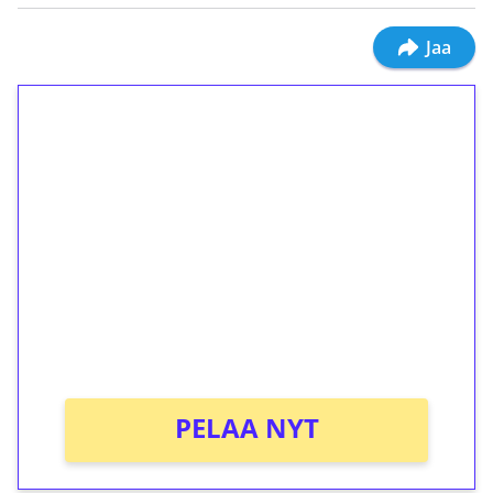
Jaa
1€ = 10€ arvosta
ilmaiskierroksia ilman
kierrätystä!
Talleta 1€
Saat heti 50 ilmaiskierrosta Tuohi 1000 -
peliin (arvo 0,20€ per kierros)!
Ei kierrätysvaatimusta!
PELAA NYT