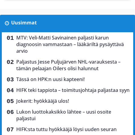
Uusimmat
MTV: Veli-Matti Savinainen paljasti karun
diagnoosin vammastaan – lääkäriltä pysäyttävä
arvio
Paljastus Jesse Puljujärven NHL-varauksesta –
tämän pelaajan Oilers olisi halunnut
Tässä on HPK:n uusi kapteeni!
HIFK teki tappiota – toimitusjohtaja paljastaa syyn
Jokerit: hyökkääjä ulos!
Lukon luottokaksikko lähtee – uusi osoite
paljastui
HIFK:sta tuttu hyökkääjä löysi uuden seuran