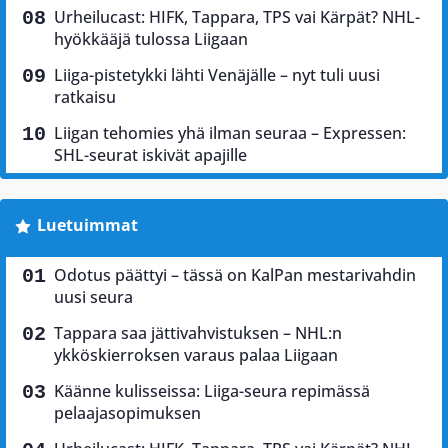
Urheilucast: HIFK, Tappara, TPS vai Kärpät? NHL-
hyökkääjä tulossa Liigaan
Liiga-pistetykki lähti Venäjälle – nyt tuli uusi
ratkaisu
Liigan tehomies yhä ilman seuraa – Expressen:
SHL-seurat iskivät apajille
Luetuimmat
Odotus päättyi – tässä on KalPan mestarivahdin
uusi seura
Tappara saa jättivahvistuksen – NHL:n
ykköskierroksen varaus palaa Liigaan
Käänne kulisseissa: Liiga-seura repimässä
pelaajasopimuksen