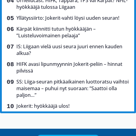
Urheilucast: HIFK, Tappara, TPS vai Kärpät? NHL-
hyökkääjä tulossa Liigaan
Yllätyssiirto: Jokerit-vahti löysi uuden seuran!
Kärpät kiinnitti tutun hyökkääjän –
”Luisteluvoimainen pelaaja”
IS: Liigaan vielä uusi seura juuri ennen kauden
alkua?
HIFK avasi lipunmyynnin Jokerit-peliin – hinnat
pilvissä
SS: Liiga-seuran pitkäaikainen luottoratsu vaihtoi
maisemaa – puhui nyt suoraan: ”Saattoi olla
paljon…”
Jokerit: hyökkääjä ulos!