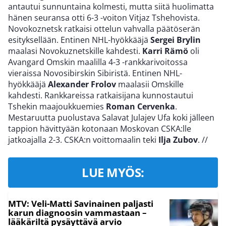
antautui sunnuntaina kolmesti, mutta siitä huolimatta
hänen seuransa otti 6-3 -voiton Vitjaz Tshehovista.
Novokoznetsk ratkaisi ottelun vahvalla päätöserän
esityksellään. Entinen NHL-hyökkääjä
Sergei Brylin
maalasi Novokuznetskille kahdesti.
Karri Rämö
oli
Avangard Omskin maalilla 4-3 -rankkarivoitossa
vieraissa Novosibirskin Sibiristä. Entinen NHL-
hyökkääjä
Alexander Frolov
maalasii Omskille
kahdesti. Rankkareissa ratkaisijana kunnostautui
Tshekin maajoukkuemies
Roman Cervenka
.
Mestaruutta puolustava Salavat Julajev Ufa koki jälleen
tappion hävittyään kotonaan Moskovan CSKA:lle
jatkoajalla 2-3. CSKA:n voittomaalin teki
Ilja Zubov
.
//
LUE MYÖS:
MTV: Veli-Matti Savinainen paljasti
karun diagnoosin vammastaan –
lääkäriltä pysäyttävä arvio