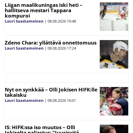
Liigan maalikuningas iski heti –
hallitseva mestari Tappara
kompuroi
Lauri Saastamoinen
|
08.08.2026
19:48
Zdeno Chara: yllättävä onnettomuus
Lauri Saastamoinen
|
08.08.2026
17:24
Nyt on synkkää – Olli Jokisen HIFK:lle
takaisku
Lauri Saastamoinen
|
08.08.2026
16:01
IS: HIFK:ssa iso muutos – Olli
Jokiselta paljastus: ”Juurisyitä