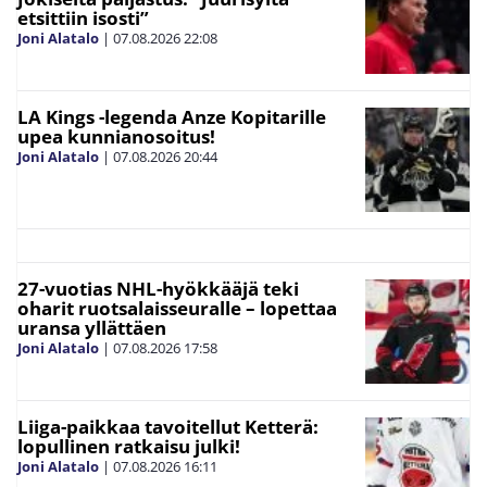
etsittiin isosti”
Joni Alatalo
|
07.08.2026
22:08
LA Kings -legenda Anze Kopitarille
upea kunnianosoitus!
Joni Alatalo
|
07.08.2026
20:44
27-vuotias NHL-hyökkääjä teki
oharit ruotsalaisseuralle – lopettaa
uransa yllättäen
Joni Alatalo
|
07.08.2026
17:58
Liiga-paikkaa tavoitellut Ketterä:
lopullinen ratkaisu julki!
Joni Alatalo
|
07.08.2026
16:11