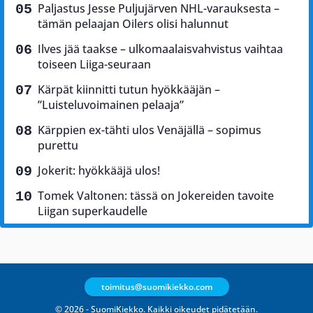
Paljastus Jesse Puljujärven NHL-varauksesta –
tämän pelaajan Oilers olisi halunnut
Ilves jää taakse – ulkomaalaisvahvistus vaihtaa
toiseen Liiga-seuraan
Kärpät kiinnitti tutun hyökkääjän –
”Luisteluvoimainen pelaaja”
Kärppien ex-tähti ulos Venäjällä – sopimus
purettu
Jokerit: hyökkääjä ulos!
Tomek Valtonen: tässä on Jokereiden tavoite
Liigan superkaudelle
toimitus@suomikiekko.com
© 2026 - SuomiKiekko. Kaikki oikeudet pidätetään.