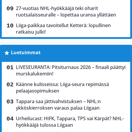
27-vuotias NHL-hyökkääjä teki oharit
ruotsalaisseuralle – lopettaa uransa yllättäen
Liiga-paikkaa tavoitellut Ketterä: lopullinen
ratkaisu julki!
Luetuimmat
LIVESEURANTA: Pitsiturnaus 2026 – finaali päättyi
murskalukemiin!
Käänne kulisseissa: Liiga-seura repimässä
pelaajasopimuksen
Tappara saa jättivahvistuksen – NHL:n
ykköskierroksen varaus palaa Liigaan
Urheilucast: HIFK, Tappara, TPS vai Kärpät? NHL-
hyökkääjä tulossa Liigaan