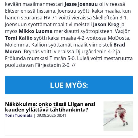
kevään maailmanmestari
Jesse Joensuu
oli vireessä
Elitserienissä tiistaina. Joensuu syötti kaksi maalia, kun
hänen seuransa HV 71 voitti vieraissa Skellefteån 3-1.
Joensuun syöttämät maalit viimeisteli
Jason Krog
ja
myös
Mikko Luoma
merkkautti syöttöpisteen. Vaxjön
Tomi Kallio
syötti kaksi maalia 4-2 -voitossa MoDosta.
Molemmat Kallion syöttämät maalit viimeisteli
Brad
Moran
. Brynäs voitti vieraissa Djurgårdenin 4-2 ja
Frölunda murskasi Timrån 5-0. Luleå voitti mestaruutta
puolustavan Färjestadin 2-0.
//
LUE MYÖS:
Näkökulma: onko tässä Liigan ensi
kauden yllättävä tähtihankinta?
Toni Tuomala
|
09.08.2026
08:41