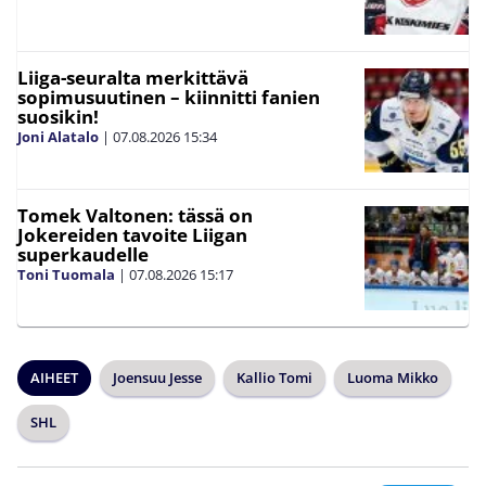
Liiga-seuralta merkittävä
sopimusuutinen – kiinnitti fanien
suosikin!
Joni Alatalo
|
07.08.2026
15:34
Tomek Valtonen: tässä on
Jokereiden tavoite Liigan
superkaudelle
Toni Tuomala
|
07.08.2026
15:17
AIHEET
Joensuu Jesse
Kallio Tomi
Luoma Mikko
SHL