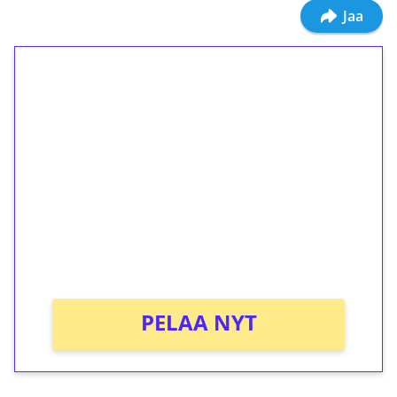
Jaa
1€ = 10€ arvosta
ilmaiskierroksia ilman
kierrätystä!
Talleta 1€
Saat heti 50 ilmaiskierrosta Tuohi 1000 -
peliin (arvo 0,20€ per kierros)!
Ei kierrätysvaatimusta!
PELAA NYT