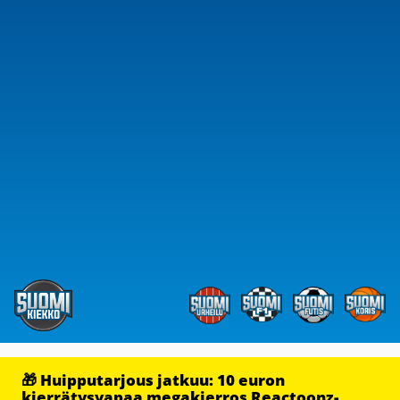
🎁 Huipputarjous jatkuu: 10 euron
kierrätysvapaa megakierros Reactoonz-