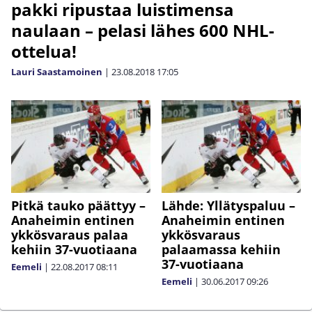
pakki ripustaa luistimensa
naulaan – pelasi lähes 600 NHL-
ottelua!
Lauri Saastamoinen
|
23.08.2018
17:05
Pitkä tauko päättyy –
Lähde: Yllätyspaluu –
Anaheimin entinen
Anaheimin entinen
ykkösvaraus palaa
ykkösvaraus
kehiin 37-vuotiaana
palaamassa kehiin
37-vuotiaana
Eemeli
|
22.08.2017
08:11
Eemeli
|
30.06.2017
09:26