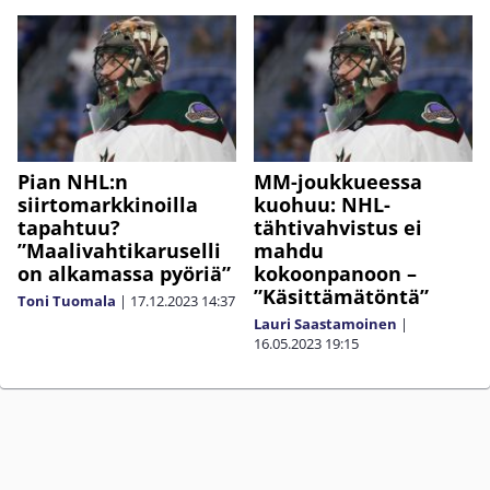
Pian NHL:n
MM-joukkueessa
siirtomarkkinoilla
kuohuu: NHL-
tapahtuu?
tähtivahvistus ei
”Maalivahtikaruselli
mahdu
on alkamassa pyöriä”
kokoonpanoon –
”Käsittämätöntä”
Toni Tuomala
|
17.12.2023
14:37
Lauri Saastamoinen
|
16.05.2023
19:15