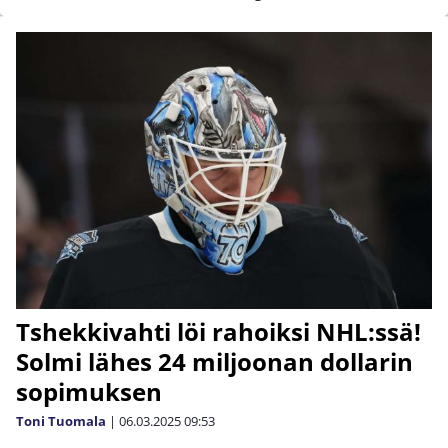
Tshekkivahti löi rahoiksi NHL:ssä!
Solmi lähes 24 miljoonan dollarin
sopimuksen
Toni Tuomala
|
06.03.2025
09:53