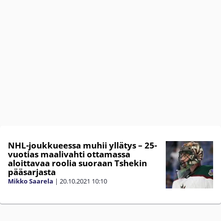
NHL-joukkueessa muhii yllätys – 25-
vuotias maalivahti ottamassa
aloittavaa roolia suoraan Tshekin
pääsarjasta
Mikko Saarela
|
20.10.2021
10:10