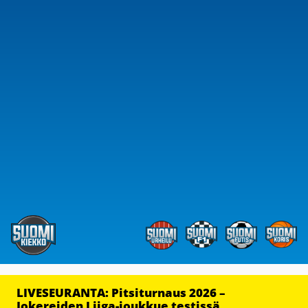
LIVESEURANTA: Pitsiturnaus 2026 –
Jokereiden Liiga-joukkue testissä