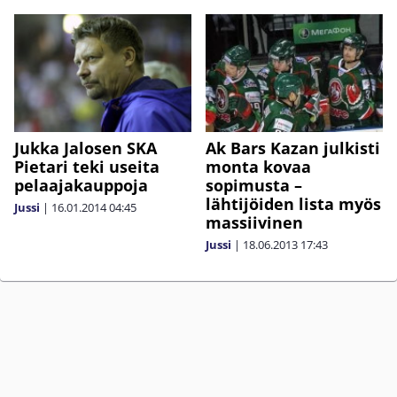
Jukka Jalosen SKA
Ak Bars Kazan julkisti
Pietari teki useita
monta kovaa
pelaajakauppoja
sopimusta –
lähtijöiden lista myös
Jussi
|
16.01.2014
04:45
massiivinen
Jussi
|
18.06.2013
17:43