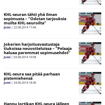
KHL-seuran tähti yhä ilman
sopimusta – ”Odotan tarjouksia
muilta KHL-seuroilta”
Jussi
|
22.08.2014
17:44
Jokerien harjoitusvastustaja
tiukoissa neuvotteluissa – ”Pelaaja
haluaa paremmat sopimusehdot”
Jussi
|
03.08.2014
19:58
KHL-seura saa pitää parhaan
pistemiehensä
Jussi
|
24.06.2014
18:36
Hannu Jortikan KHL-seura jälleen