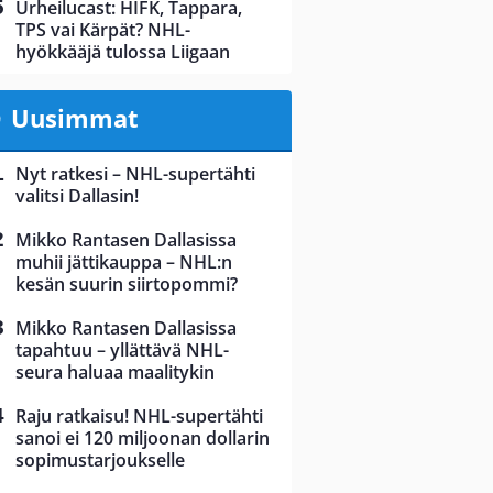
Urheilucast: HIFK, Tappara,
TPS vai Kärpät? NHL-
hyökkääjä tulossa Liigaan
Uusimmat
Nyt ratkesi – NHL-supertähti
valitsi Dallasin!
Mikko Rantasen Dallasissa
muhii jättikauppa – NHL:n
kesän suurin siirtopommi?
Mikko Rantasen Dallasissa
tapahtuu – yllättävä NHL-
seura haluaa maalitykin
Raju ratkaisu! NHL-supertähti
sanoi ei 120 miljoonan dollarin
sopimustarjoukselle