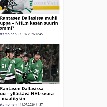
Rantasen Dallasissa muhii
auppa – NHL:n kesän suurin
pommi?
astamoinen
|
15.07.2026
12:45
Rantasen Dallasissa
uu – yllättävä NHL-seura
 maalitykin
astamoinen
|
11.07.2026
11:37