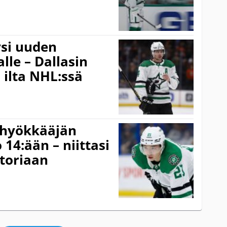
ysi uuden
lle – Dallasin
 ilta NHL:ssä
 hyökkääjän
 14:ään – niittasi
storiaan