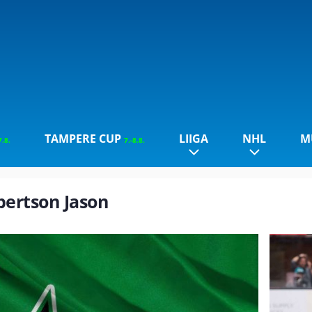
TAMPERE CUP
LIIGA
NHL
M
7.8.
7.-8.8.
obertson Jason