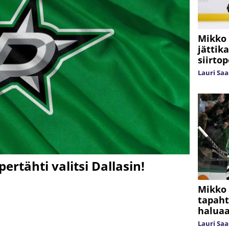
Mikko 
jättik
siirto
Lauri Sa
ertähti valitsi Dallasin!
Mikko 
tapaht
haluaa
Lauri Sa