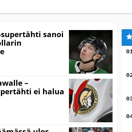
-supertähti sanoi
llarin
le
awalle –
ertähti ei halua
äämässä ulos