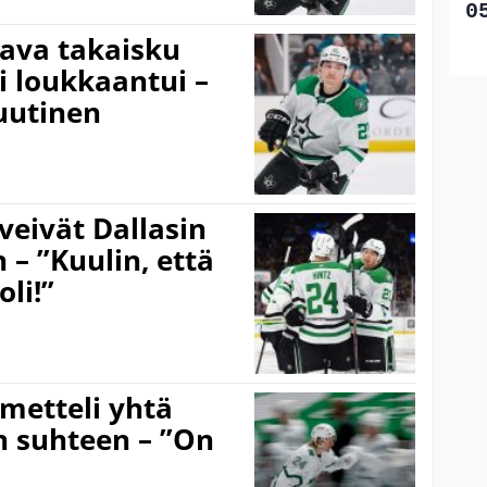
ava takaisku
i loukkaantui –
 uutinen
veivät Dallasin
– ”Kuulin, että
li!”
hmetteli yhtä
n suhteen – ”On