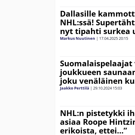
Dallasille kammott
NHL:ssä! Supertäht
nyt tipahti surkea
Markus Nuutinen
|
17.04.2025
20:15
Suomalaispelaajat 
joukkueen saunaan 
joku venäläinen kuo
Jaakko Perttilä
|
29.10.2024
15:03
NHL:n pistetykki i
asiaa Roope Hintzi
erikoista, ettei…”