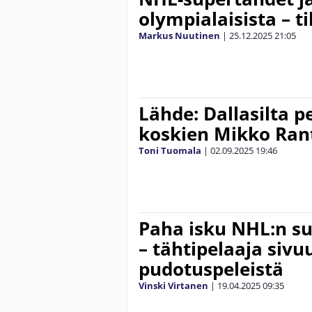
olympialaisista – ti
Markus Nuutinen
|
25.12.2025
21:05
Lähde: Dallasilta 
koskien Mikko Ran
Toni Tuomala
|
02.09.2025
19:46
Paha isku NHL:n s
– tähtipelaaja sivu
pudotuspeleistä
Vinski Virtanen
|
19.04.2025
09:35