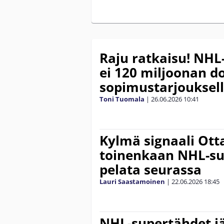
Raju ratkaisu! NHL
ei 120 miljoonan do
sopimustarjouksel
Toni Tuomala
|
26.06.2026
10:41
Kylmä signaali Ott
toinenkaan NHL-sup
pelata seurassa
Lauri Saastamoinen
|
22.06.2026
18:45
NHL-supertähdet j