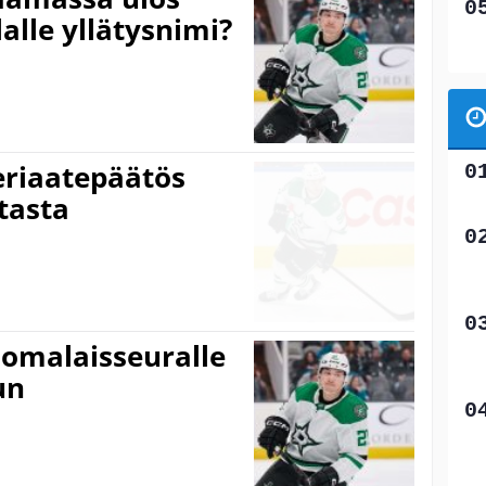
lalle yllätysnimi?
periaatepäätös
tasta
uomalaisseuralle
un