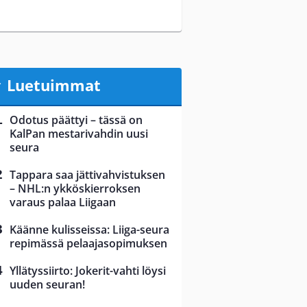
Luetuimmat
Odotus päättyi – tässä on
KalPan mestarivahdin uusi
seura
Tappara saa jättivahvistuksen
– NHL:n ykköskierroksen
varaus palaa Liigaan
Käänne kulisseissa: Liiga-seura
repimässä pelaajasopimuksen
Yllätyssiirto: Jokerit-vahti löysi
uuden seuran!