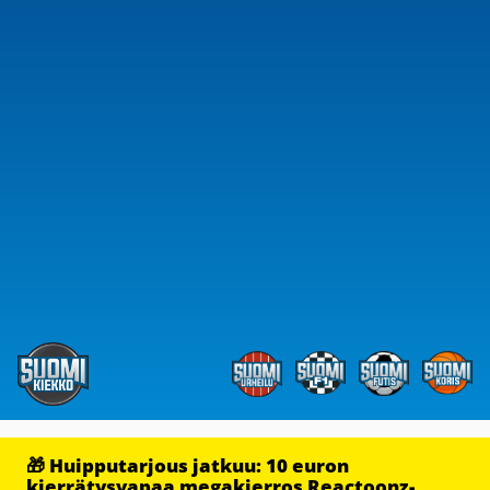
🎁 Huipputarjous jatkuu: 10 euron
kierrätysvapaa megakierros Reactoonz-