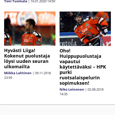
Toni Tuomala
|
16.01.2020
14:50
Hyvästi Liiga!
Oho!
Kokenut puolustaja
Huippupuolustaja
löysi uuden seuran
vapautui
ulkomailta
käytettäväksi – HPK
purki
Miikka Lahtinen
|
09.11.2018
ruotsalaispelurin
23:59
sopimuksen!
Niko Leinonen
|
02.08.2018
14:35