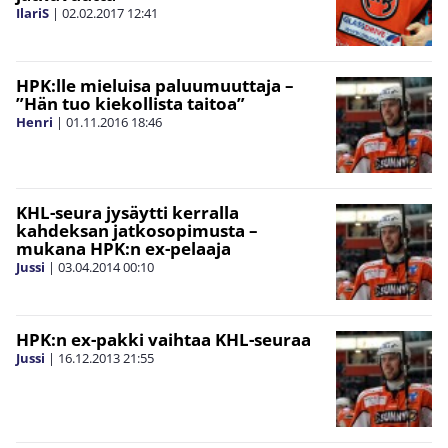
IlariS
|
02.02.2017
12:41
HPK:lle mieluisa paluumuuttaja –
”Hän tuo kiekollista taitoa”
Henri
|
01.11.2016
18:46
KHL-seura jysäytti kerralla
kahdeksan jatkosopimusta –
mukana HPK:n ex-pelaaja
Jussi
|
03.04.2014
00:10
HPK:n ex-pakki vaihtaa KHL-seuraa
Jussi
|
16.12.2013
21:55