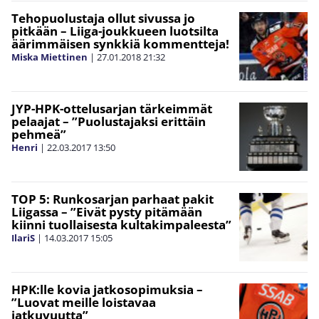
Tehopuolustaja ollut sivussa jo
pitkään – Liiga-joukkueen luotsilta
äärimmäisen synkkiä kommentteja!
Miska Miettinen
|
27.01.2018
21:32
JYP-HPK-ottelusarjan tärkeimmät
pelaajat – ”Puolustajaksi erittäin
pehmeä”
Henri
|
22.03.2017
13:50
TOP 5: Runkosarjan parhaat pakit
Liigassa – ”Eivät pysty pitämään
kiinni tuollaisesta kultakimpaleesta”
IlariS
|
14.03.2017
15:05
HPK:lle kovia jatkosopimuksia –
”Luovat meille loistavaa
jatkuvuutta”