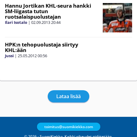
Hannu Jortikan KHL-seura hankki
SM-liigasta tutun
ruotsalaispuolustajan
Ilari Isotalo
|
02.09.2013
20:44
HPK:n tehopuolustaja siirtyy
KHL:ään
Jussi
|
25.05.2012
00:56
Lataa lisää
toimitus@suomikiekko.com
© 2026 - SuomiKiekko. Kaikki oikeudet pidätetään.