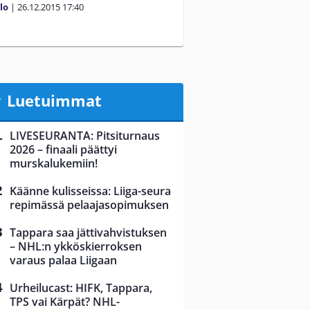
alo
|
26.12.2015
17:40
Luetuimmat
LIVESEURANTA: Pitsiturnaus
2026 – finaali päättyi
murskalukemiin!
Käänne kulisseissa: Liiga-seura
repimässä pelaajasopimuksen
Tappara saa jättivahvistuksen
– NHL:n ykköskierroksen
varaus palaa Liigaan
Urheilucast: HIFK, Tappara,
TPS vai Kärpät? NHL-