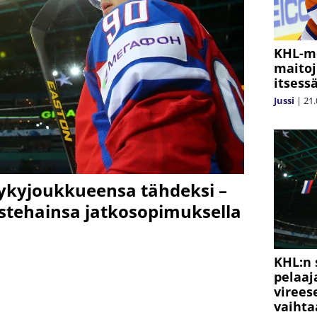
KHL-me
maitoj
itsess
Jussi
|
21.
ykyjoukkueensa tähdeksi –
istehainsa jatkosopimuksella
KHL:n 
pelaaj
virees
vaihta