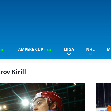
TAMPERE CUP
LIIGA
NHL
M
7.8.
7.-8.8.
rov Kirill