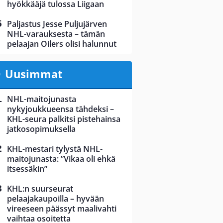
hyökkääjä tulossa Liigaan
Paljastus Jesse Puljujärven
NHL-varauksesta – tämän
pelaajan Oilers olisi halunnut
Uusimmat
NHL-maitojunasta
nykyjoukkueensa tähdeksi –
KHL-seura palkitsi pistehainsa
jatkosopimuksella
KHL-mestari tylystä NHL-
maitojunasta: ”Vikaa oli ehkä
itsessäkin”
KHL:n suurseurat
pelaajakaupoilla – hyvään
vireeseen päässyt maalivahti
vaihtaa osoitetta