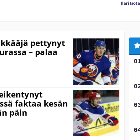
Ilari Isot
ökkääjä pettynyt
rassa – palaa
eikentynyt
ässä faktaa kesän
än päin