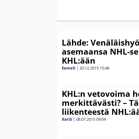
Lähde: Venäläishy
asemaansa NHL-seu
KHL:ään
Eemeli
|
20.12.2015
15:48
KHL:n vetovoima h
merkittävästi? – T
liikenteestä NHL:ä
IlariS
|
08.07.2015
09:04