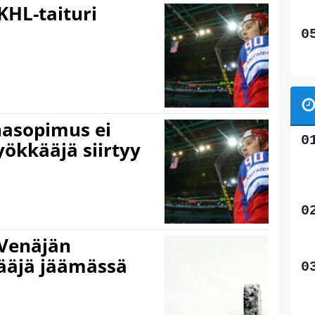
KHL-taituri
nasopimus ei
yökkääjä siirtyy
 Venäjän
äjä jäämässä