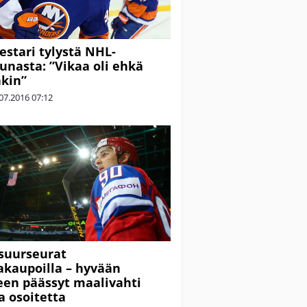
stari tylystä NHL-
unasta: ”Vikaa oli ehkä
äkin”
07.2016
07:12
suurseurat
akaupoilla – hyvään
een päässyt maalivahti
a osoitetta