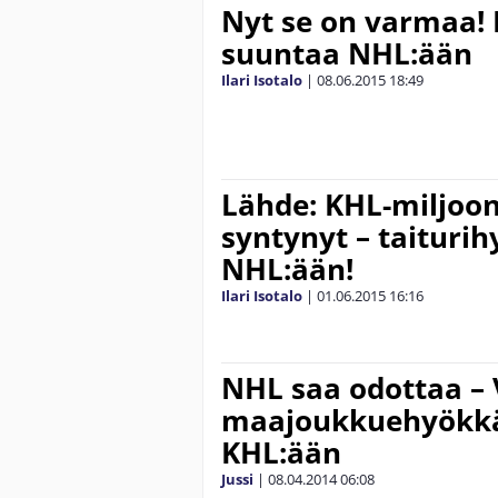
Nyt se on varmaa! 
suuntaa NHL:ään
Ilari Isotalo
|
08.06.2015
18:49
Lähde: KHL-miljoo
syntynyt – taiturih
NHL:ään!
Ilari Isotalo
|
01.06.2015
16:16
NHL saa odottaa –
maajoukkuehyökkä
KHL:ään
Jussi
|
08.04.2014
06:08