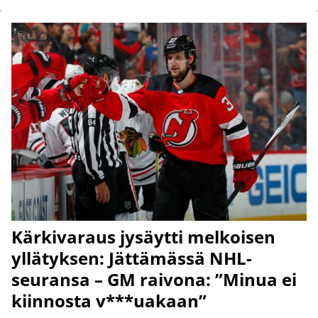
Kärkivaraus jysäytti melkoisen
yllätyksen: Jättämässä NHL-
seuransa – GM raivona: ”Minua ei
kiinnosta v***uakaan”