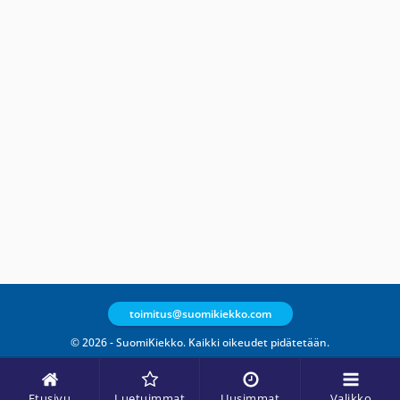
toimitus@suomikiekko.com
© 2026 - SuomiKiekko. Kaikki oikeudet pidätetään.
Etusivu
Luetuimmat
Uusimmat
Valikko