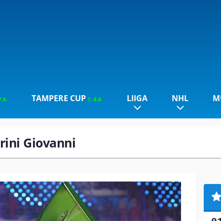
TAMPERE CUP
LIIGA
NHL
M
7.8.
7.-8.8.
rini Giovanni