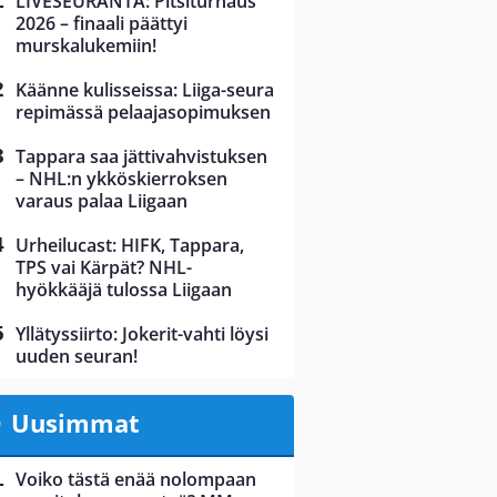
LIVESEURANTA: Pitsiturnaus
2026 – finaali päättyi
murskalukemiin!
Käänne kulisseissa: Liiga-seura
repimässä pelaajasopimuksen
Tappara saa jättivahvistuksen
– NHL:n ykköskierroksen
varaus palaa Liigaan
Urheilucast: HIFK, Tappara,
TPS vai Kärpät? NHL-
hyökkääjä tulossa Liigaan
Yllätyssiirto: Jokerit-vahti löysi
uuden seuran!
Uusimmat
Voiko tästä enää nolompaan