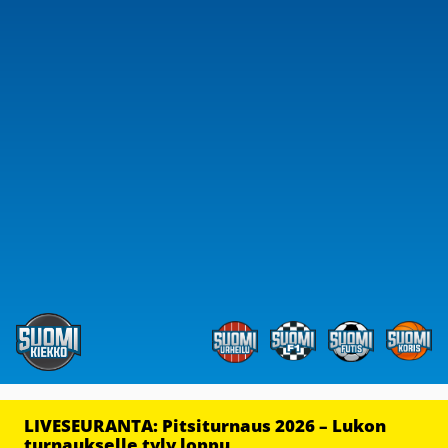
LIVESEURANTA: Pitsiturnaus 2026 – Lukon
turnaukselle tyly loppu