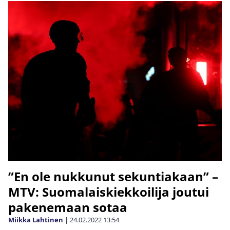
”En ole nukkunut sekuntiakaan” –
MTV: Suomalaiskiekkoilija joutui
pakenemaan sotaa
Miikka Lahtinen
|
24.02.2022
13:54