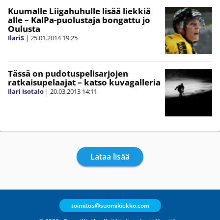
Kuumalle Liigahuhulle lisää liekkiä
alle – KalPa-puolustaja bongattu jo
Oulusta
IlariS
|
25.01.2014
19:25
Tässä on pudotuspelisarjojen
ratkaisupelaajat – katso kuvagalleria
Ilari Isotalo
|
20.03.2013
14:11
Lataa lisää
toimitus@suomikiekko.com