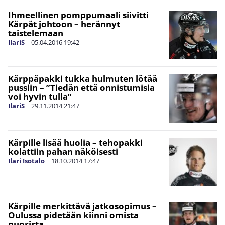
Ihmeellinen pomppumaali siivitti
Kärpät johtoon – herännyt
taistelemaan
IlariS
|
05.04.2016
19:42
Kärppäpakki tukka hulmuten lötää
pussiin – ”Tiedän että onnistumisia
voi hyvin tulla”
IlariS
|
29.11.2014
21:47
Kärpille lisää huolia – tehopakki
kolattiin pahan näköisesti
Ilari Isotalo
|
18.10.2014
17:47
Kärpille merkittävä jatkosopimus –
Oulussa pidetään kiinni omista
nuorista