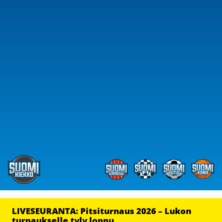
LIVESEURANTA: Pitsiturnaus 2026 – Lukon
turnaukselle tyly loppu