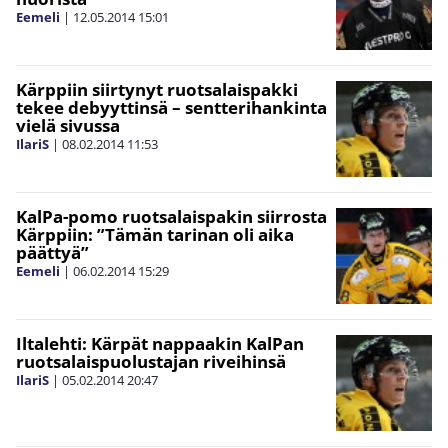
Eemeli
|
12.05.2014
15:01
Kärppiin siirtynyt ruotsalaispakki
tekee debyyttinsä – sentterihankinta
vielä sivussa
IlariS
|
08.02.2014
11:53
KalPa-pomo ruotsalaispakin siirrosta
Kärppiin: ”Tämän tarinan oli aika
päättyä”
Eemeli
|
06.02.2014
15:29
Iltalehti: Kärpät nappaakin KalPan
ruotsalaispuolustajan riveihinsä
IlariS
|
05.02.2014
20:47