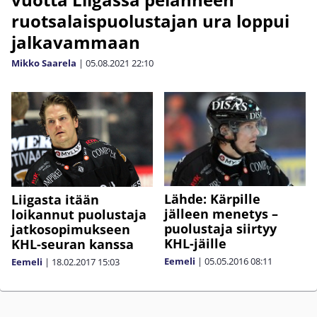
ruotsalaispuolustajan ura loppui
jalkavammaan
Mikko Saarela
|
05.08.2021
22:10
Lähde: Kärpille
Liigasta itään
jälleen menetys –
loikannut puolustaja
puolustaja siirtyy
jatkosopimukseen
KHL-jäille
KHL-seuran kanssa
Eemeli
|
05.05.2016
08:11
Eemeli
|
18.02.2017
15:03