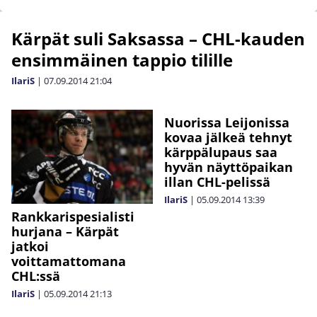
Kärpät suli Saksassa – CHL-kauden
ensimmäinen tappio tilille
IlariS
|
07.09.2014
21:04
Nuorissa Leijonissa
kovaa jälkeä tehnyt
kärppälupaus saa
hyvän näyttöpaikan
illan CHL-pelissä
IlariS
|
05.09.2014
13:39
Rankkarispesialisti
hurjana – Kärpät
jatkoi
voittamattomana
CHL:ssä
IlariS
|
05.09.2014
21:13