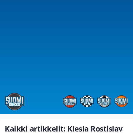
Kaikki artikkelit: Klesla Rostislav