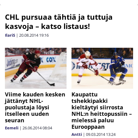
CHL pursuaa tähtiä ja tuttuja
kasvoja – katso listaus!
IlariS
|
20.08.2014
19:16
Viime kauden kesken
Kaupattu
jättänyt NHL-
tshekkipakki
puolustaja löysi
kieltäytyi siirrosta
itselleen uuden
NHL:n heittopussiin –
seuran
mielessä paluu
Eurooppaan
Eemeli
|
26.06.2014
08:04
Antti
|
09.03.2014
13:24