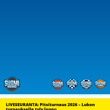
LIVESEURANTA: Pitsiturnaus 2026 – Lukon
turnaukselle tyly loppu