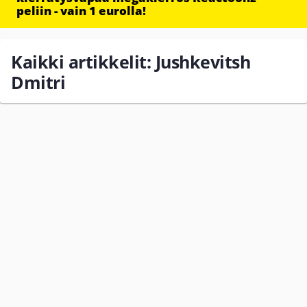
peliin - vain 1 eurolla!
Kaikki artikkelit: Jushkevitsh
Dmitri