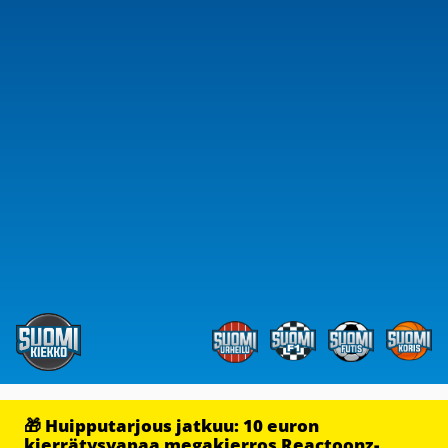
🎁 Huipputarjous jatkuu: 10 euron
kierrätysvapaa megakierros Reactoonz-