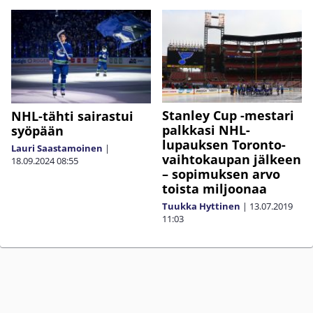
Stanley Cup -mestari
NHL-tähti sairastui
palkkasi NHL-
syöpään
lupauksen Toronto-
Lauri Saastamoinen
|
vaihtokaupan jälkeen
18.09.2024
08:55
– sopimuksen arvo
toista miljoonaa
Tuukka Hyttinen
|
13.07.2019
11:03