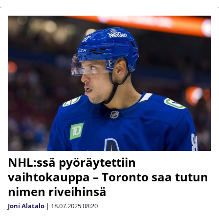
NHL:ssä pyöräytettiin
vaihtokauppa – Toronto saa tutun
nimen riveihinsä
Joni Alatalo
|
18.07.2025
08:20