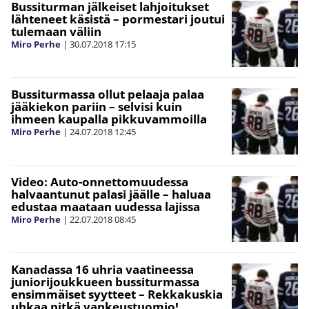
Bussiturman jälkeiset lahjoitukset
lähteneet käsistä – pormestari joutui
tulemaan väliin
Miro Perhe
|
30.07.2018
17:15
Bussiturmassa ollut pelaaja palaa
jääkiekon pariin – selvisi kuin
ihmeen kaupalla pikkuvammoilla
Miro Perhe
|
24.07.2018
12:45
Video: Auto-onnettomuudessa
halvaantunut palasi jäälle – haluaa
edustaa maataan uudessa lajissa
Miro Perhe
|
22.07.2018
08:45
Kanadassa 16 uhria vaatineessa
juniorijoukkueen bussiturmassa
ensimmäiset syytteet – Rekkakuskia
uhkaa pitkä vankeustuomio!