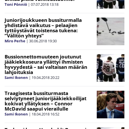
Toni Pönniö
|
07.07.2018
13:18
Juniorijoukkueen bussiturmalla
yhdistävä vaikutus – pelaajien
tyttöystävät toistensa tukena:
”Välitön yhteys”
Miro Perhe
|
30.06.2018
19:30
Bussionnettomuuteen joutunut
jääkiekkoseura yllättyi ihmisten
hyvyydestä – sai valtaisan määrän
lahjoituksia
Sami Ikonen
|
19.04.2018
20:22
Traagisesta bussiturmasta
selviytyneet juniorijääkiekkoilijat
kokivat yllätyksen – Connor
McDavid saapui vierailulle
Sami Ikonen
|
18.04.2018
16:52