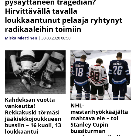
pysäyttäneen tragedian?
Hirvittävällä tavalla
loukkaantunut pelaaja ryhtynyt
radikaaleihin toimiin
Miska Miettinen
|
30.03.2020
08:50
Kahdeksan vuotta
NHL-
vankeutta!
mestarihyökkääjältä
Rekkakuski törmäsi
mahtava ele – toi
jääkiekkojoukkueen
Stanley Cupin
bussiin – 16 kuoli, 13
bussiturman
loukkaantui