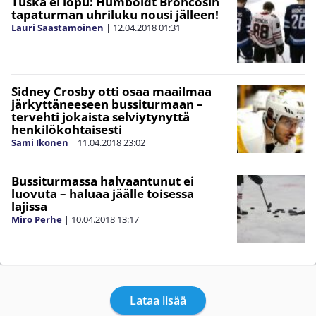
Tuska ei lopu: Humboldt Broncosin
tapaturman uhriluku nousi jälleen!
Lauri Saastamoinen
|
12.04.2018
01:31
Sidney Crosby otti osaa maailmaa
järkyttäneeseen bussiturmaan –
tervehti jokaista selviytynyttä
henkilökohtaisesti
Sami Ikonen
|
11.04.2018
23:02
Bussiturmassa halvaantunut ei
luovuta – haluaa jäälle toisessa
lajissa
Miro Perhe
|
10.04.2018
13:17
Lataa lisää