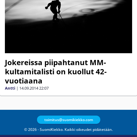
Jokereissa piipahtanut MM-
kultamitalisti on kuollut 42-
vuotiaana
Antti
|
14.09.2014
22:07
toimitus@suomikiekko.com
© 2026 - SuomiKiekko. Kaikki oikeudet pidätetään.