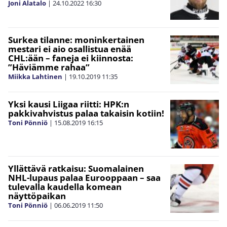
Joni Alatalo
|
24.10.2022
16:30
Surkea tilanne: moninkertainen
mestari ei aio osallistua enää
CHL:ään – faneja ei kiinnosta:
”Häviämme rahaa”
Miikka Lahtinen
|
19.10.2019
11:35
Yksi kausi Liigaa riitti: HPK:n
pakkivahvistus palaa takaisin kotiin!
Toni Pönniö
|
15.08.2019
16:15
Yllättävä ratkaisu: Suomalainen
NHL-lupaus palaa Eurooppaan – saa
tulevalla kaudella komean
näyttöpaikan
Toni Pönniö
|
06.06.2019
11:50