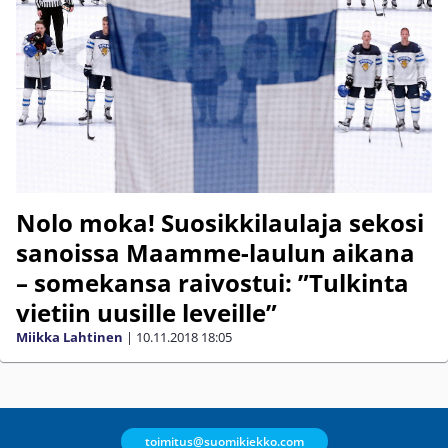
Nolo moka! Suosikkilaulaja sekosi
sanoissa Maamme-laulun aikana
– somekansa raivostui: ”Tulkinta
vietiin uusille leveille”
Miikka Lahtinen
|
10.11.2018
18:05
toimitus@suomikiekko.com