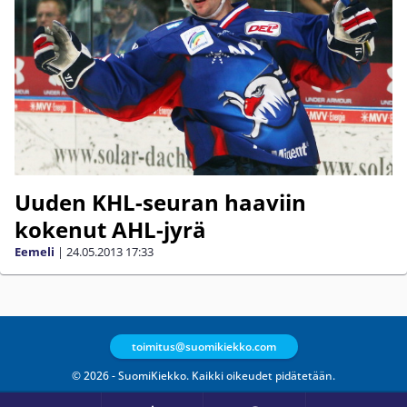
Uuden KHL-seuran haaviin
kokenut AHL-jyrä
Eemeli
|
24.05.2013
17:33
toimitus@suomikiekko.com
© 2026 - SuomiKiekko. Kaikki oikeudet pidätetään.