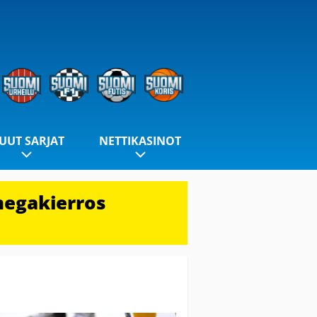
UUT SARJAT
NETTIKASINOT
megakierros