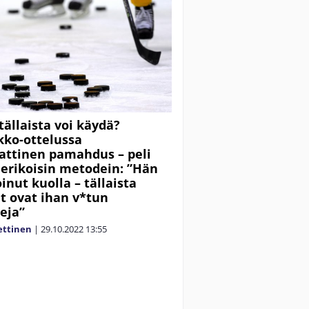
tällaista voi käydä?
kko-ottelussa
ttinen pamahdus – peli
 erikoisin metodein: ”Hän
oinut kuolla – tällaista
t ovat ihan v*tun
teja”
ettinen
|
29.10.2022
13:55