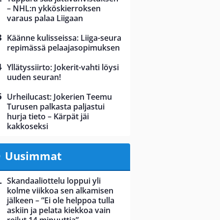
– NHL:n ykköskierroksen
varaus palaa Liigaan
Käänne kulisseissa: Liiga-seura
repimässä pelaajasopimuksen
Yllätyssiirto: Jokerit-vahti löysi
uuden seuran!
Urheilucast: Jokerien Teemu
Turusen palkasta paljastui
hurja tieto – Kärpät jäi
kakkoseksi
Uusimmat
Skandaaliottelu loppui yli
kolme viikkoa sen alkamisen
jälkeen – ”Ei ole helppoa tulla
askiin ja pelata kiekkoa vain