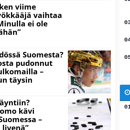
sken viime
yökkääjä vaihtaa
inulla ei ole
ähän”
hdössä Suomesta?
osta pudonnut
ulkomailla –
n täysin
äyntiin?
pomo kävi
 Suomessa –
livenä”