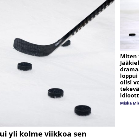
Miten 
Jääkie
dramaa
loppui
olisi v
tekevä
idioot
Miska Mi
ui yli kolme viikkoa sen