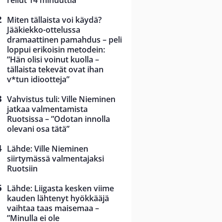
reilut 14 minuuttia”
Miten tällaista voi käydä?
Jääkiekko-ottelussa
dramaattinen pamahdus – peli
loppui erikoisin metodein:
”Hän olisi voinut kuolla –
tällaista tekevät ovat ihan
v*tun idiootteja”
Vahvistus tuli: Ville Nieminen
jatkaa valmentamista
Ruotsissa – ”Odotan innolla
olevani osa tätä”
Lähde: Ville Nieminen
siirtymässä valmentajaksi
Ruotsiin
Lähde: Liigasta kesken viime
kauden lähtenyt hyökkääjä
vaihtaa taas maisemaa –
”Minulla ei ole