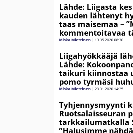
Lähde: Liigasta ke
kauden lähtenyt h
taas maisemaa – ”M
kommentoitavaa t
Miska Miettinen
|
13.05.2020
08:30
Liigahyökkääjä lä
Lähde: Kokoonpan
taikuri kiinnostaa 
pomo tyrmäsi huhu
Miska Miettinen
|
29.01.2020
14:25
Tyhjennysmyynti k
Ruotsalaisseuran 
tarkkailumatkalla
”Halusimme nähdä 