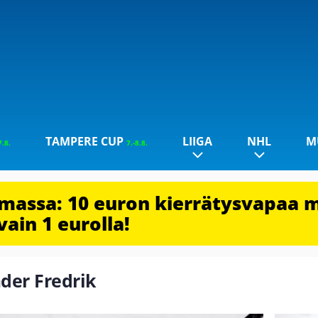
TAMPERE CUP
LIIGA
NHL
M
7.8.
7.-8.8.
imassa: 10 euron kierrätysvapaa 
vain 1 eurolla!
ader Fredrik