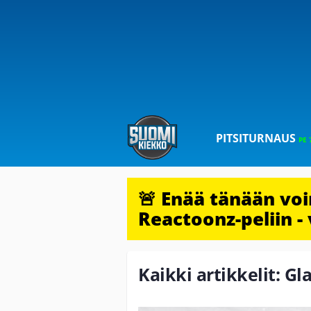
PITSITURNAUS
PE 
🚨 Enää tänään vo
Reactoonz-peliin - 
Kaikki artikkelit: Gl