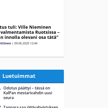
tus tuli: Ville Nieminen
 valmentamista Ruotsissa –
n innolla olevani osa tätä”
ettinen
|
09.06.2020
12:44
Luetuimmat
Odotus päättyi – tässä on
KalPan mestarivahdin uusi
seura
Tappara saa jättivahvistuksen