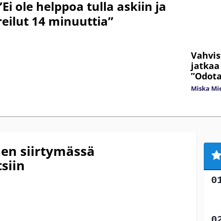
Ei ole helppoa tulla askiin ja
reilut 14 minuuttia”
Vahvis
jatkaa
”Odota
Miska Mi
nen siirtymässä
siin