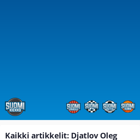
Kaikki artikkelit: Djatlov Oleg