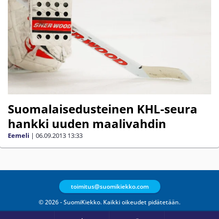
Suomalaisedusteinen KHL-seura
hankki uuden maalivahdin
Eemeli
|
06.09.2013
13:33
toimitus@suomikiekko.com
© 2026 - SuomiKiekko. Kaikki oikeudet pidätetään.