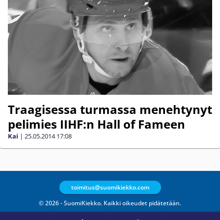
Traagisessa turmassa menehtynyt
pelimies IIHF:n Hall of Fameen
Kai
|
25.05.2014
17:08
toimitus@suomikiekko.com
© 2026 - SuomiKiekko. Kaikki oikeudet pidätetään.