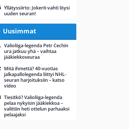
Yllätyssiirto: Jokerit-vahti löysi
uuden seuran!
Uusimmat
Valioliiga-legenda Petr Cechin
ura jatkuu yhä – vaihtaa
jääkiekkoseuraa
Mitä ihmettä? 40-vuotias
jalkapallolegenda liittyi NHL-
seuran harjoituksiin – katso
video
Tiesitkö? Valioliiga-legenda
pelaa nykyisin jääkiekkoa –
valittiin heti ottelun parhaaksi
pelaajaksi