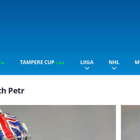
TAMPERE CUP
LIIGA
NHL
M
7.8.
7.-8.8.
ch Petr