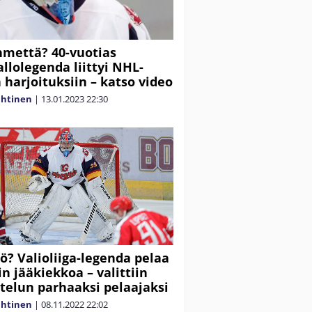
hmettä? 40-vuotias
allolegenda liittyi NHL-
 harjoituksiin – katso video
ahtinen
|
13.01.2023
22:30
kö? Valioliiga-legenda pelaa
in jääkiekkoa – valittiin
ttelun parhaaksi pelaajaksi
ahtinen
|
08.11.2022
22:02