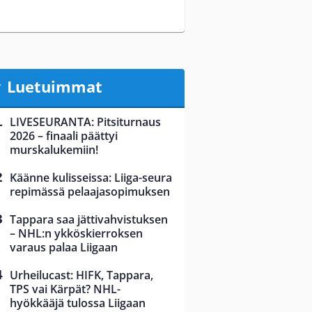
Luetuimmat
LIVESEURANTA: Pitsiturnaus
2026 – finaali päättyi
murskalukemiin!
Käänne kulisseissa: Liiga-seura
repimässä pelaajasopimuksen
Tappara saa jättivahvistuksen
– NHL:n ykköskierroksen
varaus palaa Liigaan
Urheilucast: HIFK, Tappara,
TPS vai Kärpät? NHL-
hyökkääjä tulossa Liigaan