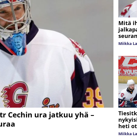
Mitä i
jalkap
seuran
Miikka L
Tiesit
tr Cechin ura jatkuu yhä –
nykyis
uraa
heti o
Miikka L