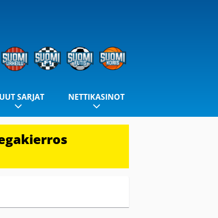
UUT SARJAT
NETTIKASINOT
egakierros