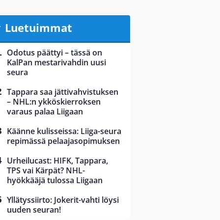
Luetuimmat
Odotus päättyi – tässä on
KalPan mestarivahdin uusi
seura
Tappara saa jättivahvistuksen
– NHL:n ykköskierroksen
varaus palaa Liigaan
Käänne kulisseissa: Liiga-seura
repimässä pelaajasopimuksen
Urheilucast: HIFK, Tappara,
TPS vai Kärpät? NHL-
hyökkääjä tulossa Liigaan
Yllätyssiirto: Jokerit-vahti löysi
uuden seuran!