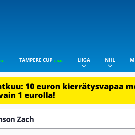
TAMPERE CUP
LIIGA
NHL
M
7.8.
7.-8.8.
jatkuu: 10 euron kierrätysvapaa m
vain 1 eurolla!
enson Zach