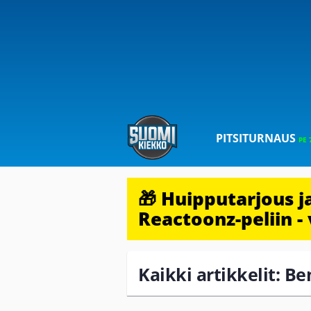
PITSITURNAUS
PE 
🎁 Huipputarjous 
Reactoonz-peliin - 
Kaikki artikkelit: B