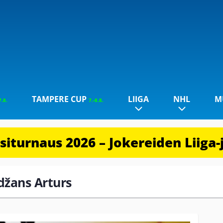
TAMPERE CUP
LIIGA
NHL
M
7.8.
7.-8.8.
iturnaus 2026 – Jokereiden Liiga-
ndžans Arturs