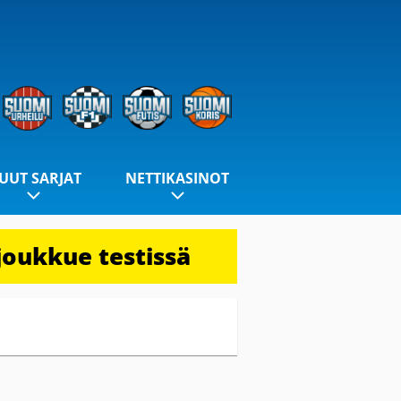
UUT SARJAT
NETTIKASINOT
joukkue testissä