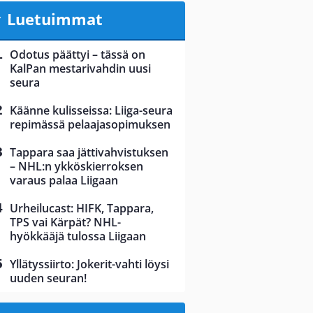
Luetuimmat
Odotus päättyi – tässä on
KalPan mestarivahdin uusi
seura
Käänne kulisseissa: Liiga-seura
repimässä pelaajasopimuksen
Tappara saa jättivahvistuksen
– NHL:n ykköskierroksen
varaus palaa Liigaan
Urheilucast: HIFK, Tappara,
TPS vai Kärpät? NHL-
hyökkääjä tulossa Liigaan
Yllätyssiirto: Jokerit-vahti löysi
uuden seuran!