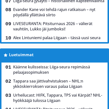
Liiga-seura jysäytti – historiallinen kapteenivalinta
Evander Kane voi tehdä rajun ratkaisun – nyt
pöydällä yllättävä siirto
LIVESEURANTA: Pitsiturnaus 2026 – välierät
vauhtiin, Lukko jäi jumboksi!
Alex Lintuniemi palaa Liigaan – tässä uusi seura
Luetuimmat
Käänne kulisseissa: Liiga-seura repimässä
pelaajasopimuksen
Tappara saa jättivahvistuksen – NHL:n
ykköskierroksen varaus palaa Liigaan
Urheilucast: HIFK, Tappara, TPS vai Kärpät? NHL-
hyökkääjä tulossa Liigaan