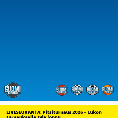
LIVESEURANTA: Pitsiturnaus 2026 – Lukon
turnaukselle tyly loppu