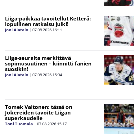
Liiga-paikkaa tavoitellut Ketterä:
lopullinen ratkaisu julki!
Joni Alatalo
|
07.08.2026
16:11
Liiga-seuralta merkittävä
sopimusuutinen – kiinnitti fanien
suosikin!
Joni Alatalo
|
07.08.2026
15:34
Tomek Valtonen: tässä on
Jokereiden tavoite Liigan
superkaudelle
Toni Tuomala
|
07.08.2026
15:17