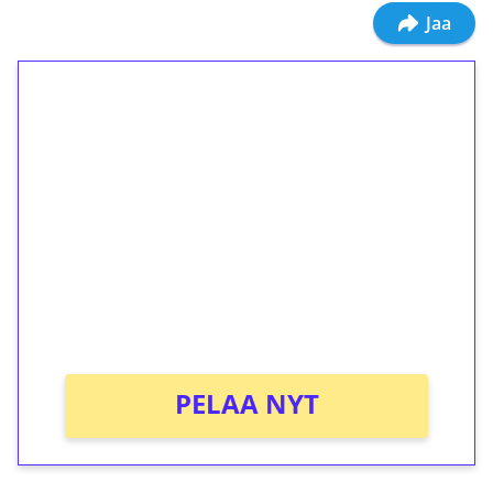
Jaa
1€ = 10€ arvosta
ilmaiskierroksia ilman
kierrätystä!
Talleta 1€
Saat heti 50 ilmaiskierrosta Tuohi 1000 -
peliin (arvo 0,20€ per kierros)!
Ei kierrätysvaatimusta!
PELAA NYT