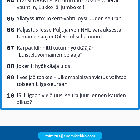
LIVESEURANTA: Pitsiturnaus 2026 – välierät
vauhtiin, Lukko jäi jumboksi!
Yllätyssiirto: Jokerit-vahti löysi uuden seuran!
Paljastus Jesse Puljujärven NHL-varauksesta –
tämän pelaajan Oilers olisi halunnut
Kärpät kiinnitti tutun hyökkääjän –
”Luisteluvoimainen pelaaja”
Jokerit: hyökkääjä ulos!
Ilves jää taakse – ulkomaalaisvahvistus vaihtaa
toiseen Liiga-seuraan
IS: Liigaan vielä uusi seura juuri ennen kauden
alkua?
toimitus@suomikiekko.com