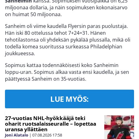
Sanheimin
kanssa. Sopimuksen vuosipalkka on 6,25
miljoonaa dollaria, ja näin sopimuksen kokonaisarvo
on huimat 50 miljoonaa.
Sanheim oli viime kaudella Flyersin paras puolustaja.
Hän iski 80 ottelussa tehot 7+24=31. Hänen
tehotilastonsa oli yhdeksän pykälää plussalla, mikä oli
todella komea suoritussa surkeassa Philadelphian
joukkueessa.
Sopimus kattaa todennäköisesti koko Sanheimin
loppu-uran. Sopimus alkaa vasta ensi kaudella, ja sen
päättyessä Sanheim on 35-vuotias.
LUE MYÖS:
27-vuotias NHL-hyökkääjä teki
oharit ruotsalaisseuralle – lopettaa
uransa yllättäen
Joni Alatalo
|
07.08.2026
17:58