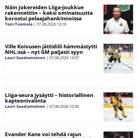
Näin Jokereiden Liiga-joukkue
rakennettiin – kaksi ominaisuutta
korostui pelaajahankinnoissa
Toni Tuomala
|
07.08.2026
13:18
Ville Koivusen jättidiili hämmästytti
NHL:ssä – nyt GM paljasti syyn
Lauri Saastamoinen
|
07.08.2026
13:07
Liiga-seura jysäytti – historiallinen
kapteenivalinta
Lauri Saastamoinen
|
07.08.2026
10:30
Evander Kane voi tehdä rajun