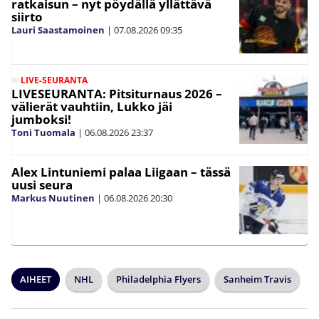
ratkaisun – nyt pöydällä yllättävä
siirto
Lauri Saastamoinen
|
07.08.2026
09:35
LIVE-SEURANTA
LIVESEURANTA: Pitsiturnaus 2026 –
välierät vauhtiin, Lukko jäi
jumboksi!
Toni Tuomala
|
06.08.2026
23:37
Alex Lintuniemi palaa Liigaan – tässä
uusi seura
Markus Nuutinen
|
06.08.2026
20:30
AIHEET
NHL
Philadelphia Flyers
Sanheim Travis