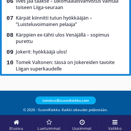
Ilves jää taakse – ulkomaalaisvahvistus vaihtaa
toiseen Liiga-seuraan
Kärpät kiinnitti tutun hyökkääjän –
”Luisteluvoimainen pelaaja”
Kärppien ex-tähti ulos Venäjällä – sopimus
purettu
Jokerit: hyökkääjä ulos!
Tomek Valtonen: tässä on Jokereiden tavoite
Liigan superkaudelle
toimitus@suomikiekko.com
© 2026 - SuomiKiekko. Kaikki oikeudet pidätetään.
Etusivu
Luetuimmat
Uusimmat
Valikko