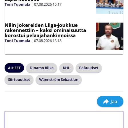
Toni Tuomala
|
07.08.2026
15:17
Näin Jokereiden Liiga-joukkue
rakennettiin – kaksi ominaisuutta
korostui pelaajahankinnoissa
Toni Tuomala
|
07.08.2026
13:18
AIHEET
Dinamo Riika
KHL
Pääuutiset
Siirtouutiset
Wännström Sebastian
Jaa
1€ = 10€ arvosta