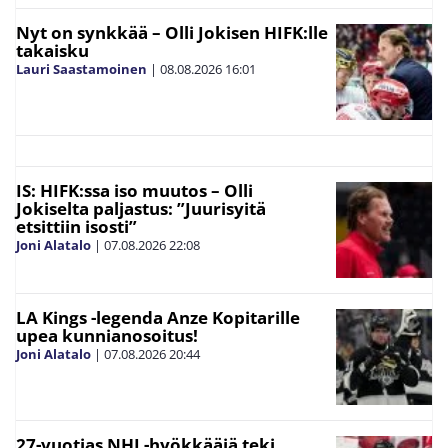
Nyt on synkkää – Olli Jokisen HIFK:lle
takaisku
Lauri Saastamoinen
|
08.08.2026
16:01
IS: HIFK:ssa iso muutos – Olli
Jokiselta paljastus: ”Juurisyitä
etsittiin isosti”
Joni Alatalo
|
07.08.2026
22:08
LA Kings -legenda Anze Kopitarille
upea kunnianosoitus!
Joni Alatalo
|
07.08.2026
20:44
27-vuotias NHL-hyökkääjä teki