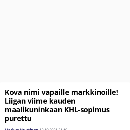
Kova nimi vapaille markkinoille!
Liigan viime kauden
maalikuninkaan KHL-sopimus
purettu
Markus Nuutinen
12.10.2021
21:10