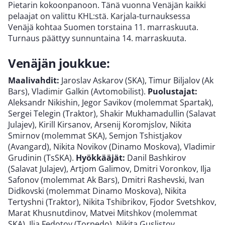
Pietarin kokoonpanoon. Tänä vuonna Venäjän kaikki
pelaajat on valittu KHL:stä. Karjala-turnauksessa
Venäjä kohtaa Suomen torstaina 11. marraskuuta.
Turnaus päättyy sunnuntaina 14. marraskuuta.
Venäjän joukkue:
Maalivahdit:
Jaroslav Askarov (SKA), Timur Biljalov (Ak
Bars), Vladimir Galkin (Avtomobilist).
Puolustajat:
Aleksandr Nikishin, Jegor Savikov (molemmat Spartak),
Sergei Telegin (Traktor), Shakir Mukhamadullin (Salavat
Julajev), Kirill Kirsanov, Arsenij Koromjslov, Nikita
Smirnov (molemmat SKA), Semjon Tshistjakov
(Avangard), Nikita Novikov (Dinamo Moskova), Vladimir
Grudinin (TsSKA).
Hyökkääjät:
Danil Bashkirov
(Salavat Julajev), Artjom Galimov, Dmitri Voronkov, Ilja
Safonov (molemmat Ak Bars), Dmitri Rashevski, Ivan
Didkovski (molemmat Dinamo Moskova), Nikita
Tertyshni (Traktor), Nikita Tshibrikov, Fjodor Svetshkov,
Marat Khusnutdinov, Matvei Mitshkov (molemmat
SKA), Ilja Fedotov (Torpedo), Nikita Guslistov