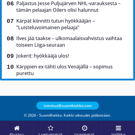
Paljastus Jesse Puljujärven NHL-varauksesta –
tämän pelaajan Oilers olisi halunnut
Kärpät kiinnitti tutun hyökkääjän –
”Luisteluvoimainen pelaaja”
Ilves jää taakse – ulkomaalaisvahvistus vaihtaa
toiseen Liiga-seuraan
Jokerit: hyökkääjä ulos!
Kärppien ex-tähti ulos Venäjällä – sopimus
purettu
toimitus@suomikiekko.com
© 2026 - SuomiKiekko. Kaikki oikeudet pidätetään.
Etusivu
Luetuimmat
Uusimmat
Valikko