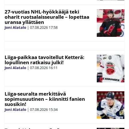
27-vuotias NHL-hyökkääjä teki
oharit ruotsalaisseuralle – lopettaa
uransa yllättäen
Joni Alatalo
|
07.08.2026
17:58
Liiga-paikkaa tavoitellut Ketterä:
lopullinen ratkaisu julki!
Joni Alatalo
|
07.08.2026
16:11
Liiga-seuralta merkittävä
sopimusuutinen – kiinnitti fanien
suosikin!
Joni Alatalo
|
07.08.2026
15:34