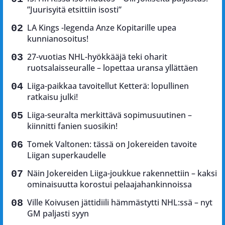
”Juurisyitä etsittiin isosti”
LA Kings -legenda Anze Kopitarille upea
kunnianosoitus!
27-vuotias NHL-hyökkääjä teki oharit
ruotsalaisseuralle – lopettaa uransa yllättäen
Liiga-paikkaa tavoitellut Ketterä: lopullinen
ratkaisu julki!
Liiga-seuralta merkittävä sopimusuutinen –
kiinnitti fanien suosikin!
Tomek Valtonen: tässä on Jokereiden tavoite
Liigan superkaudelle
Näin Jokereiden Liiga-joukkue rakennettiin – kaksi
ominaisuutta korostui pelaajahankinnoissa
Ville Koivusen jättidiili hämmästytti NHL:ssä – nyt
GM paljasti syyn