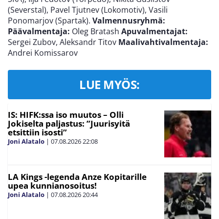
(Severstal), Pavel Tjutnev (Lokomotiv), Vasili
Ponomarjov (Spartak).
Valmennusryhmä:
Päävalmentaja:
Oleg Bratash
Apuvalmentajat:
Sergei Zubov, Aleksandr Titov
Maalivahtivalmentaja:
Andrei Komissarov
LUE MYÖS:
IS: HIFK:ssa iso muutos – Olli
Jokiselta paljastus: ”Juurisyitä
etsittiin isosti”
Joni Alatalo
|
07.08.2026
22:08
LA Kings -legenda Anze Kopitarille
upea kunnianosoitus!
Joni Alatalo
|
07.08.2026
20:44