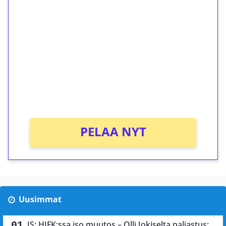
ilmaiskierroksia ilman
kierrätystä!
Talleta 1€
Saat heti 50 ilmaiskierrosta Tuohi 1000 -
peliin (arvo 0,20€ per kierros)!
Ei kierrätysvaatimusta!
PELAA NYT
Uusimmat
IS: HIFK:ssa iso muutos – Olli Jokiselta paljastus: