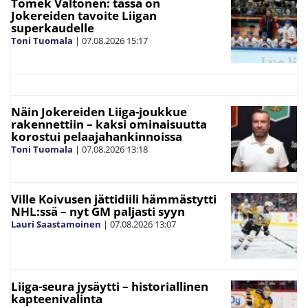
Tomek Valtonen: tässä on
Jokereiden tavoite Liigan
superkaudelle
Toni Tuomala
|
07.08.2026
15:17
Näin Jokereiden Liiga-joukkue
rakennettiin – kaksi ominaisuutta
korostui pelaajahankinnoissa
Toni Tuomala
|
07.08.2026
13:18
Ville Koivusen jättidiili hämmästytti
NHL:ssä – nyt GM paljasti syyn
Lauri Saastamoinen
|
07.08.2026
13:07
Liiga-seura jysäytti – historiallinen
kapteenivalinta