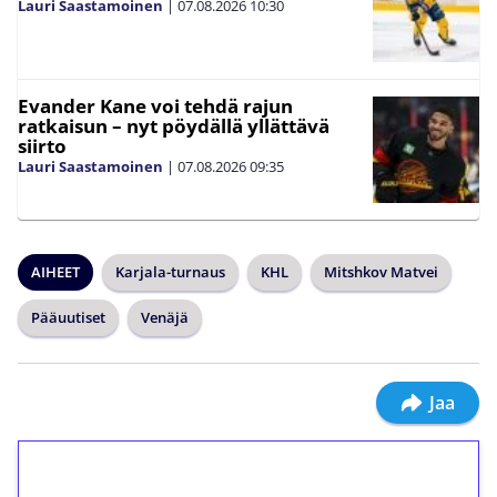
Lauri Saastamoinen
|
07.08.2026
10:30
Evander Kane voi tehdä rajun
ratkaisun – nyt pöydällä yllättävä
siirto
Lauri Saastamoinen
|
07.08.2026
09:35
AIHEET
Karjala-turnaus
KHL
Mitshkov Matvei
Pääuutiset
Venäjä
Jaa
1€ = 10€ arvosta