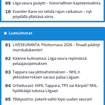
Liiga-seura jysäytti – historiallinen kapteenivalinta
Evander Kane voi tehdä rajun ratkaisun – nyt
pöydällä yllättävä siirto
Luetuimmat
LIVESEURANTA: Pitsiturnaus 2026 – finaali päättyi
murskalukemiin!
Käänne kulisseissa: Liiga-seura repimässä
pelaajasopimuksen
Tappara saa jättivahvistuksen – NHL:n
ykköskierroksen varaus palaa Liigaan
Urheilucast: HIFK, Tappara, TPS vai Kärpät? NHL-
hyökkääjä tulossa Liigaan
Yllätyssiirto: Jokerit-vahti löysi uuden seuran!