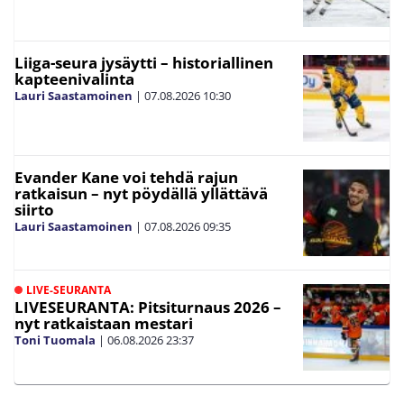
Liiga-seura jysäytti – historiallinen
kapteenivalinta
Lauri Saastamoinen
|
07.08.2026
10:30
Evander Kane voi tehdä rajun
ratkaisun – nyt pöydällä yllättävä
siirto
Lauri Saastamoinen
|
07.08.2026
09:35
LIVE-SEURANTA
LIVESEURANTA: Pitsiturnaus 2026 –
nyt ratkaistaan mestari
Toni Tuomala
|
06.08.2026
23:37