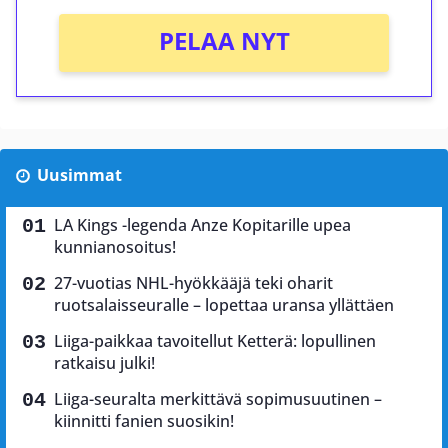
PELAA NYT
Uusimmat
LA Kings -legenda Anze Kopitarille upea
kunnianosoitus!
27-vuotias NHL-hyökkääjä teki oharit
ruotsalaisseuralle – lopettaa uransa yllättäen
Liiga-paikkaa tavoitellut Ketterä: lopullinen
ratkaisu julki!
Liiga-seuralta merkittävä sopimusuutinen –
kiinnitti fanien suosikin!