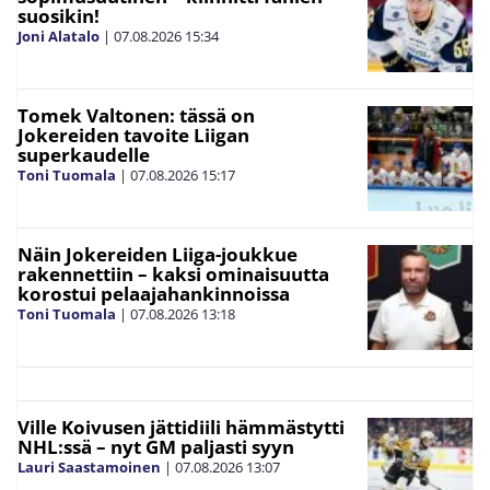
suosikin!
Joni Alatalo
|
07.08.2026
15:34
Tomek Valtonen: tässä on
Jokereiden tavoite Liigan
superkaudelle
Toni Tuomala
|
07.08.2026
15:17
Näin Jokereiden Liiga-joukkue
rakennettiin – kaksi ominaisuutta
korostui pelaajahankinnoissa
Toni Tuomala
|
07.08.2026
13:18
Ville Koivusen jättidiili hämmästytti
NHL:ssä – nyt GM paljasti syyn
Lauri Saastamoinen
|
07.08.2026
13:07