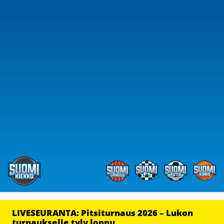
LIVESEURANTA: Pitsiturnaus 2026 – Lukon
turnaukselle tyly loppu