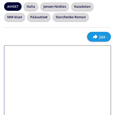
AIHEET
Italia
Jensen Nicklas
Kazakstan
MM-kisat
Pääuutiset
Starchenko Roman
Jaa
1€ = 10€ arvosta
ilmaiskierroksia ilman
kierrätystä!
Talleta 1€
Saat heti 50 ilmaiskierrosta Tuohi 1000 -
peliin (arvo 0,20€ per kierros)!
Ei kierrätysvaatimusta!