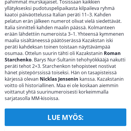
pahimmat murskajaiset. Tosissaan kaikkien
yllätyksesksi pudotuspelipaikasta kilpaileva ryhmä
kaatoi päiväottelussa Italian peräti 11–3. Kahden
pelatun erän jälkeen numerot olivat vielä siedettävät.
Italia sinnitteli kahden maalin päässä. Kolmanteen
erään lähdettiin numeroista 3–1. Yhteensä kymmenen
maalia sisältäneessä päätöserässä Kazakstan iski
peräti kahdeksan toinen toistaan näyttävämpää
osumaa. Ottelun suurin tähti oli Kazakstanin
Roman
Starchenko
. Barys Nur-Sultanin tehohyökkääjä nakutti
peräti tehot 2+3. Starchenkon tehopisteet nostivat
hänet pistepörssissä toiseksi. Hän on tasapisteissä
kärjessä olevan
Nicklas Jensenin
kanssa. Kazakstanin
voitto oli historiallinen. Maa ei ole koskaan aiemmin
voittanut yhtä suurinumeroisesti korkeimmalla
sarjatasolla MM-kisoissa.
LUE MYÖS: