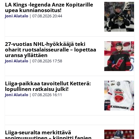
LA Kings -legenda Anze Kopitarille
upea kunnianosoitus!
Joni Alatalo
|
07.08.2026
20:44
27-vuotias NHL-hyökkääjä teki
oharit ruotsalaisseuralle – lopettaa
uransa yllättäen
Joni Alatalo
|
07.08.2026
17:58
Liiga-paikkaa tavoitellut Ketterä:
lopullinen ratkaisu julki!
Joni Alatalo
|
07.08.2026
16:11
Liiga-seuralta merkittävä
sopimusuutinen – kiinnitti fanien