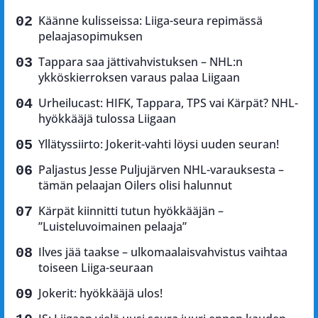
Käänne kulisseissa: Liiga-seura repimässä
pelaajasopimuksen
Tappara saa jättivahvistuksen – NHL:n
ykköskierroksen varaus palaa Liigaan
Urheilucast: HIFK, Tappara, TPS vai Kärpät? NHL-
hyökkääjä tulossa Liigaan
Yllätyssiirto: Jokerit-vahti löysi uuden seuran!
Paljastus Jesse Puljujärven NHL-varauksesta –
tämän pelaajan Oilers olisi halunnut
Kärpät kiinnitti tutun hyökkääjän –
”Luisteluvoimainen pelaaja”
Ilves jää taakse – ulkomaalaisvahvistus vaihtaa
toiseen Liiga-seuraan
Jokerit: hyökkääjä ulos!