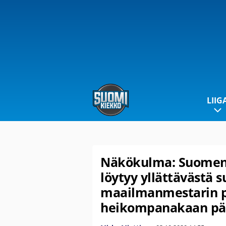
LIIG
Näkökulma: Suomen 
löytyy yllättävästä 
maailmanmestarin p
heikompanakaan pä