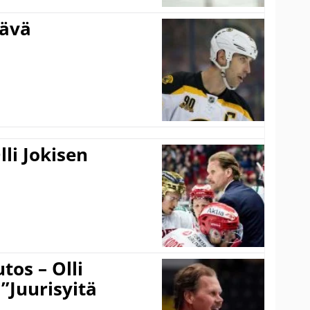
tävä
li Jokisen
tos – Olli
 ”Juurisyitä