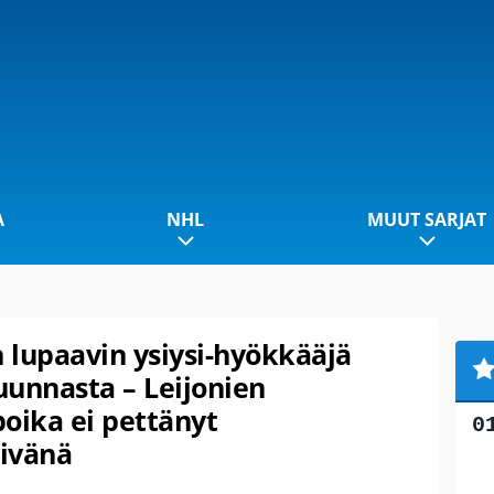
A
NHL
MUUT SARJAT
lupaavin ysiysi-hyökkääjä
suunnasta – Leijonien
oika ei pettänyt
ivänä