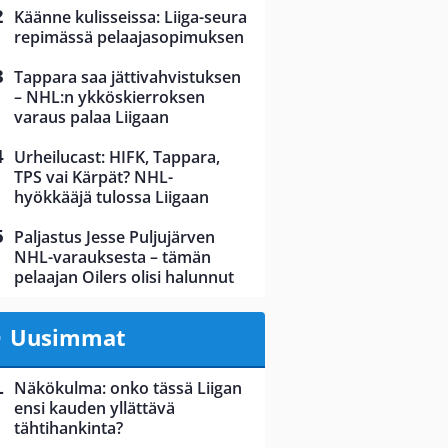
Käänne kulisseissa: Liiga-seura
repimässä pelaajasopimuksen
Tappara saa jättivahvistuksen
– NHL:n ykköskierroksen
varaus palaa Liigaan
Urheilucast: HIFK, Tappara,
TPS vai Kärpät? NHL-
hyökkääjä tulossa Liigaan
Paljastus Jesse Puljujärven
NHL-varauksesta – tämän
pelaajan Oilers olisi halunnut
Uusimmat
Näkökulma: onko tässä Liigan
ensi kauden yllättävä
tähtihankinta?