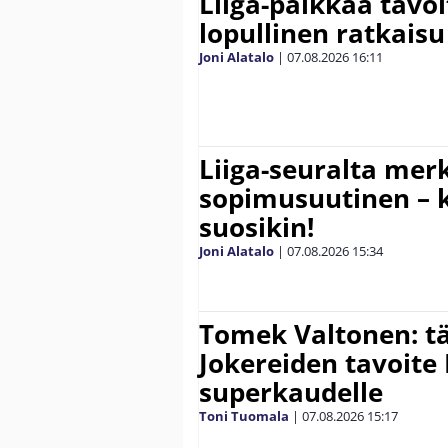
Liiga-paikkaa tavoi
lopullinen ratkaisu 
Joni Alatalo
|
07.08.2026
16:11
Liiga-seuralta mer
sopimusuutinen – ki
suosikin!
Joni Alatalo
|
07.08.2026
15:34
Tomek Valtonen: t
Jokereiden tavoite 
superkaudelle
Toni Tuomala
|
07.08.2026
15:17