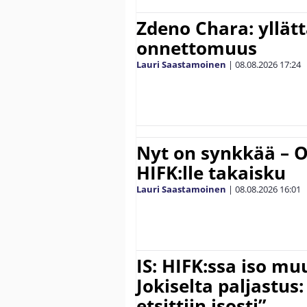
Zdeno Chara: yllät
onnettomuus
Lauri Saastamoinen
|
08.08.2026
17:24
Nyt on synkkää – Ol
HIFK:lle takaisku
Lauri Saastamoinen
|
08.08.2026
16:01
IS: HIFK:ssa iso muu
Jokiselta paljastus:
etsittiin isosti”