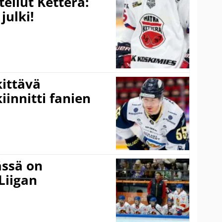
tellut Ketterä:
julki!
kittävä
innitti fanien
ässä on
Liigan