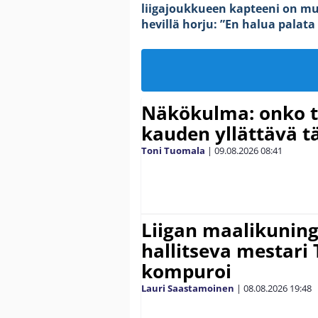
liigajoukkueen kapteeni on mu
hevillä horju: ”En halua palat
Näkökulma: onko tä
kauden yllättävä t
Toni Tuomala
|
09.08.2026
08:41
Liigan maalikuninga
hallitseva mestari
kompuroi
Lauri Saastamoinen
|
08.08.2026
19:48