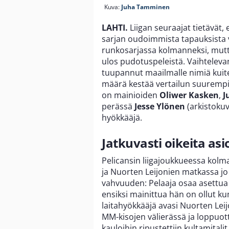
Kuva:
Juha Tamminen
LAHTI.
Liigan seuraajat tietävät, e
sarjan oudoimmista tapauksista 
runkosarjassa kolmanneksi, mut
ulos pudotuspeleistä. Vaihtelev
tuupannut maailmalle nimiä kuit
määrä kestää vertailun suurempii
on mainioiden
Oliwer Kasken
,
J
perässä
Jesse Ylönen
(arkistoku
hyökkääjä.
Jatkuvasti oikeita asi
Pelicansin liigajoukkueessa kol
ja Nuorten Leijonien matkassa j
vahvuuden: Pelaaja osaa asettua r
ensiksi mainittua hän on ollut ku
laitahyökkääjä avasi Nuorten Lei
MM-kisojen välierässä ja loppuot
kauloihin ripustettiin kultamitali