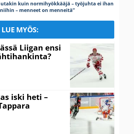
utakin kuin normihyökkääjä – työjuhta ei ihan
a niihin – menneet on menneitä”
LUE MYÖS:
ssä Liigan ensi
ähtihankinta?
s iski heti –
 Tappara