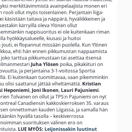
n yksi merkittävimmistä avainpelaajista monen eri
 rooli ollut myös toisenlainen. Perjantain liiga-
ei käsistään taitava ja näppärä, hyväliikkeinen ja
stakin kärryillä oleva Ylönen ollut
ähemmänkin nappisuoritus ei ole kuitenkaan riman
lla hyökkäysalueelle, kiusasi ja huitoi
 jouti, ei flopannut missään puolella. Kun Ylönen
ekkoa, ehti hän ennen pikkumustan nappaamista
 joko tarttua pikkumustaan tai asettaa itsensä
ailmanmestari
Juha Ylösen
poika, pikakiituri on
vuutta, ja perjantaina 3-1-voitossa Sportia
yllä. Ei kuitenkaan tuomittavaa, vaan pikemminkin
oku olisi saattanut jättää viheltämättä.
Kristian
si Heponiemi
,
Joni Ikonen
,
Lauri Pajuniemi
.
kerien Tolvanen on ollut ja TPS:n Pajuniemi on nyt
 Montreal Canadiensin kakkoskierroksen 35. varaus
lisen onnettoman kauden Liigassa, ja samalla hän
ntäänkin hyvällä tasolla – keskiverrossa
onoimman suorituksen välinen ero on
ituista.
LUE MYÖS:
Leijonissakin luutinut