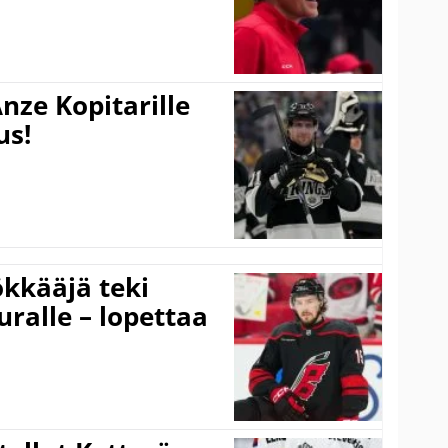
nze Kopitarille
us!
kkääjä teki
uralle – lopettaa