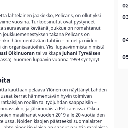
ttä lahtelainen jääkiekko, Pelicans, on ollut yksi
viime vuosina. Turkoosinutut ovat pystyneet
ta seuraavana keväänä joukkue on romahtanut
an joukkuemenestyksen takana Pelicans on
enkin hämmentävään tahtiin – nimet ja niiden
kin organisaatioihin. Yksi lupaavimmista nimistä
ussi Olkinuoran
tai vaikkapa
Juhani Tyrväisen
vassa). Suomen lupaavin vuonna 1999 syntynyt
oita
matta kauttaan pelaava Ylönen on näyttänyt Lahden
o useat kerrat hämmentävän hyvin toimivan
atkaisijan rooliin tai työjuhdan saappaisiin –
mmassakin, ja jälkimmäistä Pelicansissa. Oikea
jonien maalihanat vuoden 2019 alle 20-vuotiaiden
telussa. Noiden kisojen päätteeksi suomalaisten
t. Lahtelainenkin yleisö on saanut nauttia maaleista,