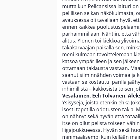
mutta kun Pelicansissa laituri o
pelillisen seikan näkökulmasta, on
avauksessa oli tavallaan hyvä, ett
ennen kaikkea puolustuspelaamise
parhaimmillaan. Nähtiin, että v
alitus. Ylönen toi kiekkoa ylivoima
takakarvaajan paikalla sen, minkä
meni kulmaan tavoittelemaan ki
katsoa ympärilleen ja sen jälkeen
ottamaan taklausta vastaan. Ma
saanut silminnähden voimaa ja ko
vastaan se kostautui parilla jääh
inhimillistä – kakkosista toisen j
Vesalainen
,
Eeli Tolvanen
,
Alek
Ysisysejä, joista etenkin ehkä Jo
isosti tapetilla odotusten takia.
on nähnyt sekä hyvän että totaa
itse on ollut pelistä toiseen vähi
liigajoukkueessa. Hyvän sekä hu
minimaalisempi kuin kellään main