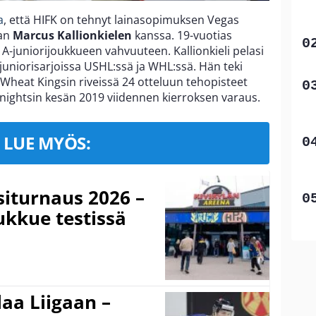
a
, että HIFK on tehnyt lainasopimuksen Vegas
jan
Marcus Kallionkielen
kanssa. 19-vuotias
 A-juniorijoukkueen vahvuuteen. Kallionkieli pelasi
juniorisarjoissa USHL:ssä ja WHL:ssä. Hän teki
Wheat Kingsin riveissä 24 otteluun tehopisteet
Knightsin kesän 2019 viidennen kierroksen varaus.
LUE MYÖS:
iturnaus 2026 –
ukkue testissä
aa Liigaan –