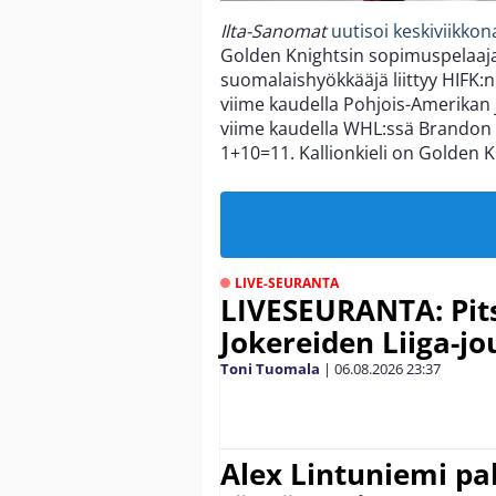
Ilta-Sanomat
uutisoi keskiviikkon
Golden Knightsin sopimuspelaa
suomalaishyökkääjä liittyy HIFK:n
viime kaudella Pohjois-Amerikan 
viime kaudella WHL:ssä Brandon 
1+10=11. Kallionkieli on Golden 
LIVE-SEURANTA
LIVESEURANTA: Pits
Jokereiden Liiga-jo
Toni Tuomala
|
06.08.2026
23:37
Alex Lintuniemi pal