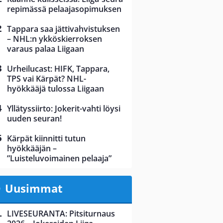
repimässä pelaajasopimuksen
Tappara saa jättivahvistuksen
– NHL:n ykköskierroksen
varaus palaa Liigaan
Urheilucast: HIFK, Tappara,
TPS vai Kärpät? NHL-
hyökkääjä tulossa Liigaan
Yllätyssiirto: Jokerit-vahti löysi
uuden seuran!
Kärpät kiinnitti tutun
hyökkääjän –
”Luisteluvoimainen pelaaja”
Uusimmat
LIVESEURANTA: Pitsiturnaus