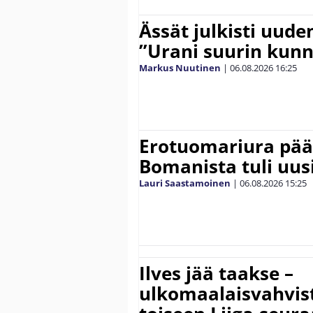
Ässät julkisti uude
”Urani suurin kunn
Markus Nuutinen
|
06.08.2026
16:25
Erotuomariura päät
Bomanista tuli uusi
Lauri Saastamoinen
|
06.08.2026
15:25
Ilves jää taakse –
ulkomaalaisvahvis