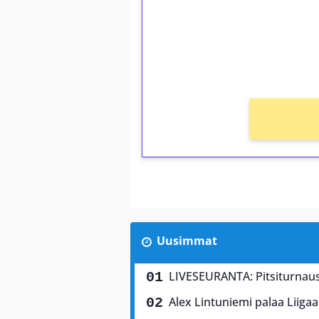
Talleta 1€
Saat heti 50 ilmaiskierr
kierros)!
Ei kierrätysvaatimusta!
Uusimmat
LIVESEURANTA: Pitsiturnaus 
Alex Lintuniemi palaa Liigaa