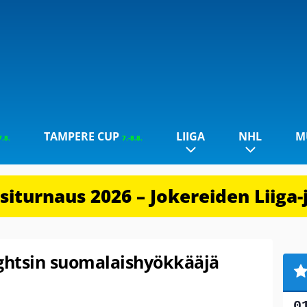
TAMPERE CUP
LIIGA
NHL
M
7.8.
7.-8.8.
iturnaus 2026 – Jokereiden Liiga-
ightsin suomalaishyökkääjä