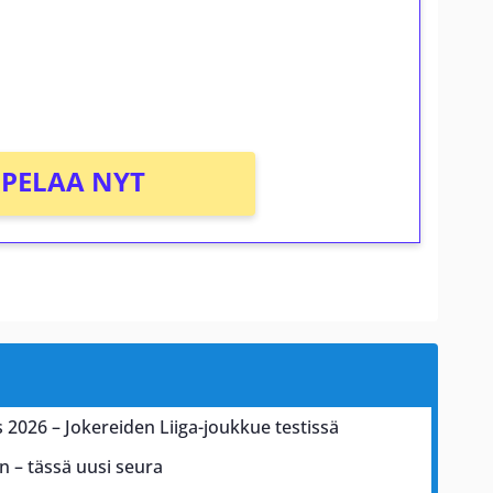
osta Tuohi 1000 -peliin (arvo 0,20€ per
PELAA NYT
2026 – Jokereiden Liiga-joukkue testissä
n – tässä uusi seura