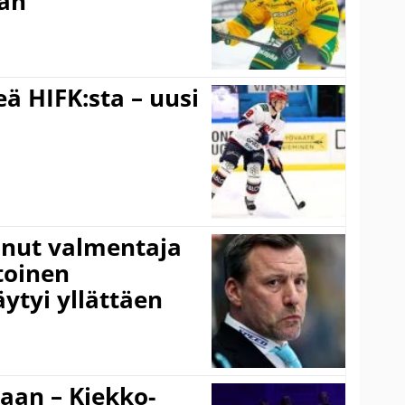
aan
ä HIFK:sta – uusi
anut valmentaja
toinen
ytyi yllättäen
gaan – Kiekko-