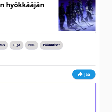
en hyökkääjän
rcus
Liiga
NHL
Pääuutiset
Jaa
ilmaiskierroksia ilman