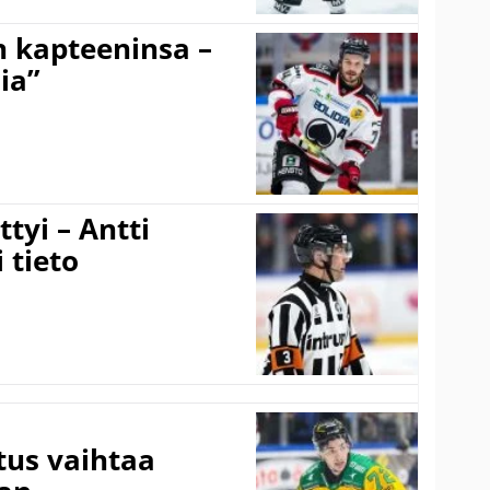
n kapteeninsa –
ia”
tyi – Antti
 tieto
tus vaihtaa