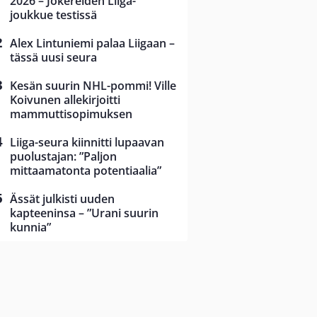
2026 – Jokereiden Liiga-
joukkue testissä
Alex Lintuniemi palaa Liigaan –
tässä uusi seura
Kesän suurin NHL-pommi! Ville
Koivunen allekirjoitti
mammuttisopimuksen
Liiga-seura kiinnitti lupaavan
puolustajan: ”Paljon
mittaamatonta potentiaalia”
Ässät julkisti uuden
kapteeninsa – ”Urani suurin
kunnia”