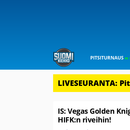
PITSITURNAUS
PE 
LIVESEURANTA: Pits
IS: Vegas Golden Kn
HIFK:n riveihin!