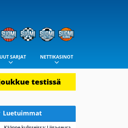
UUT SARJAT
NETTIKASINOT
joukkue testissä
Luetuimmat
Käänne kulisseissa: Liiga-seura