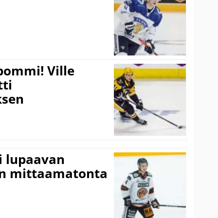
pommi! Ville
tti
sen
ti lupaavan
on mittaamatonta