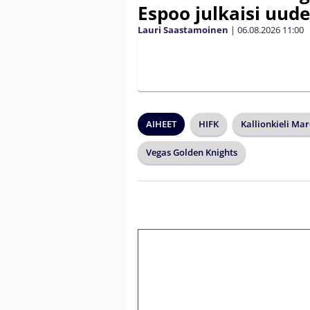
Espoo julkaisi uud
Lauri Saastamoinen
|
06.08.2026
11:00
AIHEET
HIFK
Kallionkieli Ma
Vegas Golden Knights
1€ = 10€ arvosta 
kierrätystä!