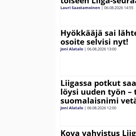
toiseen Liiga-seur
Lauri Saastamoinen
|
06.08.2026
14:55
Hyökkääjä sai lähte
osoite selvisi nyt!
Joni Alatalo
|
06.08.2026
13:00
Liigassa potkut sa
löysi uuden työn – 
suomalaisnimi vetä
Joni Alatalo
|
06.08.2026
12:00
Kova vahvistus Lii