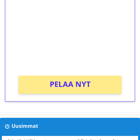
ilmaiskierroksia ilman
kierrätystä!
Talleta 1€
Saat heti 50 ilmaiskierrosta Tuohi 1000 -
peliin (arvo 0,20€ per kierros)!
Ei kierrätysvaatimusta!
PELAA NYT
Uusimmat