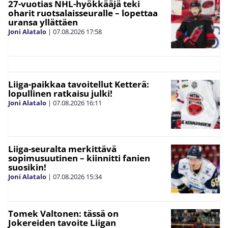
27-vuotias NHL-hyökkääjä teki
oharit ruotsalaisseuralle – lopettaa
uransa yllättäen
Joni Alatalo
|
07.08.2026
17:58
Liiga-paikkaa tavoitellut Ketterä:
lopullinen ratkaisu julki!
Joni Alatalo
|
07.08.2026
16:11
Liiga-seuralta merkittävä
sopimusuutinen – kiinnitti fanien
suosikin!
Joni Alatalo
|
07.08.2026
15:34
Tomek Valtonen: tässä on
Jokereiden tavoite Liigan