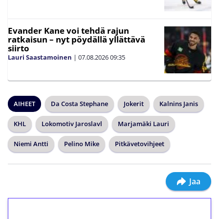
Evander Kane voi tehdä rajun
ratkaisun – nyt pöydällä yllättävä
siirto
Lauri Saastamoinen
|
07.08.2026
09:35
AIHEET
Da Costa Stephane
Jokerit
Kalnins Janis
KHL
Lokomotiv Jaroslavl
Marjamäki Lauri
Niemi Antti
Pelino Mike
Pitkävetovihjeet
Jaa
1€ = 10€ arvosta