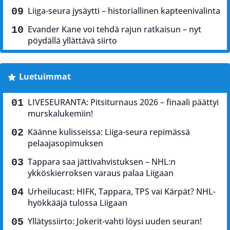
Liiga-seura jysäytti – historiallinen kapteenivalinta
Evander Kane voi tehdä rajun ratkaisun – nyt
pöydällä yllättävä siirto
Luetuimmat
LIVESEURANTA: Pitsiturnaus 2026 – finaali päättyi
murskalukemiin!
Käänne kulisseissa: Liiga-seura repimässä
pelaajasopimuksen
Tappara saa jättivahvistuksen – NHL:n
ykköskierroksen varaus palaa Liigaan
Urheilucast: HIFK, Tappara, TPS vai Kärpät? NHL-
hyökkääjä tulossa Liigaan
Yllätyssiirto: Jokerit-vahti löysi uuden seuran!