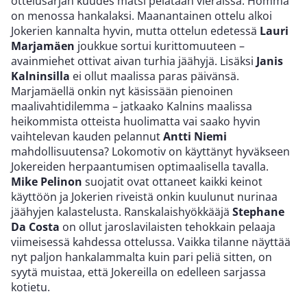
ottelusarjan kuudes matsi pelataan vieraissa. Homma
on menossa hankalaksi. Maanantainen ottelu alkoi
Jokerien kannalta hyvin, mutta ottelun edetessä
Lauri
Marjamäen
joukkue sortui kurittomuuteen –
avainmiehet ottivat aivan turhia jäähyjä. Lisäksi
Janis
Kalninsilla
ei ollut maalissa paras päivänsä.
Marjamäellä onkin nyt käsissään pienoinen
maalivahtidilemma – jatkaako Kalnins maalissa
heikommista otteista huolimatta vai saako hyvin
vaihtelevan kauden pelannut
Antti Niemi
mahdollisuutensa? Lokomotiv on käyttänyt hyväkseen
Jokereiden herpaantumisen optimaalisella tavalla.
Mike Pelinon
suojatit ovat ottaneet kaikki keinot
käyttöön ja Jokerien riveistä onkin kuulunut nurinaa
jäähyjen kalastelusta. Ranskalaishyökkääjä
Stephane
Da Costa
on ollut jaroslavilaisten tehokkain pelaaja
viimeisessä kahdessa ottelussa. Vaikka tilanne näyttää
nyt paljon hankalammalta kuin pari peliä sitten, on
syytä muistaa, että Jokereilla on edelleen sarjassa
kotietu.