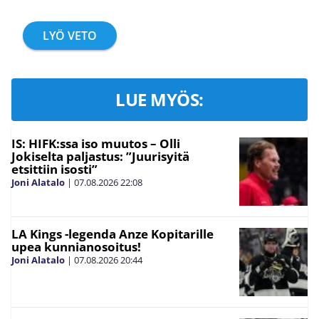
LYÖ VETO
LUE MYÖS:
IS: HIFK:ssa iso muutos – Olli
Jokiselta paljastus: ”Juurisyitä
etsittiin isosti”
Joni Alatalo
|
07.08.2026
22:08
LA Kings -legenda Anze Kopitarille
upea kunnianosoitus!
Joni Alatalo
|
07.08.2026
20:44