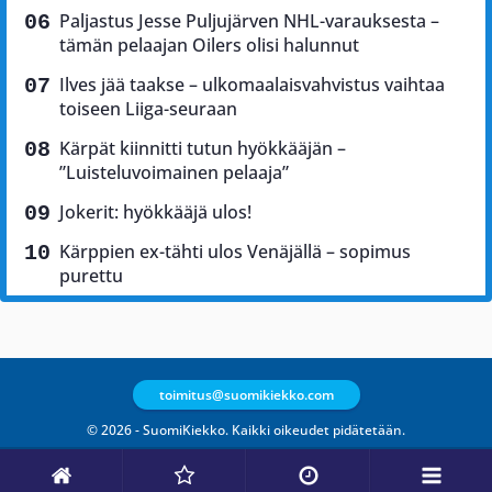
Paljastus Jesse Puljujärven NHL-varauksesta –
tämän pelaajan Oilers olisi halunnut
Ilves jää taakse – ulkomaalaisvahvistus vaihtaa
toiseen Liiga-seuraan
Kärpät kiinnitti tutun hyökkääjän –
”Luisteluvoimainen pelaaja”
Jokerit: hyökkääjä ulos!
Kärppien ex-tähti ulos Venäjällä – sopimus
purettu
toimitus@suomikiekko.com
© 2026 - SuomiKiekko. Kaikki oikeudet pidätetään.