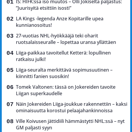
IS: HIFK:ssa iso muutos – Olli Jokiselta paljastus:
”Juurisyitä etsittiin isosti”
LA Kings -legenda Anze Kopitarille upea
kunnianosoitus!
27-vuotias NHL-hyökkääjä teki oharit
ruotsalaisseuralle – lopettaa uransa yllättäen
Liiga-paikkaa tavoitellut Ketterä: lopullinen
ratkaisu julki!
Liiga-seuralta merkittävä sopimusuutinen –
kiinnitti fanien suosikin!
Tomek Valtonen: tässä on Jokereiden tavoite
Liigan superkaudelle
Näin Jokereiden Liiga-joukkue rakennettiin – kaksi
ominaisuutta korostui pelaajahankinnoissa
Ville Koivusen jättidiili hämmästytti NHL:ssä – nyt
GM paljasti syyn