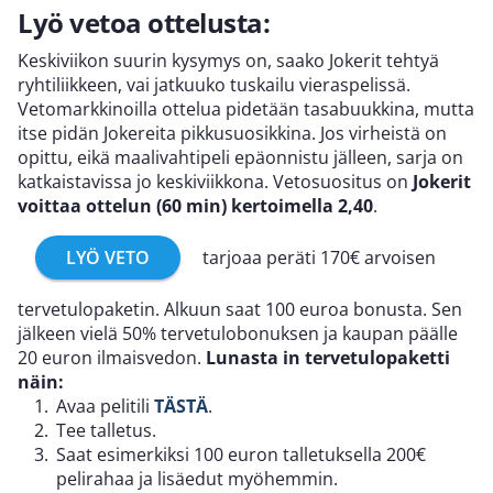
Lyö vetoa ottelusta:
Keskiviikon suurin kysymys on, saako Jokerit tehtyä
ryhtiliikkeen, vai jatkuuko tuskailu vieraspelissä.
Vetomarkkinoilla ottelua pidetään tasabuukkina, mutta
itse pidän Jokereita pikkusuosikkina. Jos virheistä on
opittu, eikä maalivahtipeli epäonnistu jälleen, sarja on
katkaistavissa jo keskiviikkona. Vetosuositus on
Jokerit
voittaa ottelun (60 min) kertoimella 2,40
.
LYÖ VETO
tarjoaa peräti 170€ arvoisen
tervetulopaketin. Alkuun saat 100 euroa bonusta. Sen
jälkeen vielä 50% tervetulobonuksen ja kaupan päälle
20 euron ilmaisvedon.
Lunasta in tervetulopaketti
näin:
Avaa pelitili
TÄSTÄ
.
Tee talletus.
Saat esimerkiksi 100 euron talletuksella 200€
pelirahaa ja lisäedut myöhemmin.