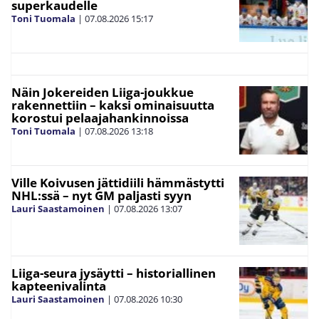
superkaudelle
Toni Tuomala
|
07.08.2026
15:17
Näin Jokereiden Liiga-joukkue
rakennettiin – kaksi ominaisuutta
korostui pelaajahankinnoissa
Toni Tuomala
|
07.08.2026
13:18
Ville Koivusen jättidiili hämmästytti
NHL:ssä – nyt GM paljasti syyn
Lauri Saastamoinen
|
07.08.2026
13:07
Liiga-seura jysäytti – historiallinen
kapteenivalinta
Lauri Saastamoinen
|
07.08.2026
10:30