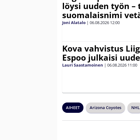
löysi uuden työn – 
suomalaisnimi vetä
Joni Alatalo
|
06.08.2026
12:00
Kova vahvistus Lii
Espoo julkaisi uud
Lauri Saastamoinen
|
06.08.2026
11:00
AIHEET
Arizona Coyotes
NHL