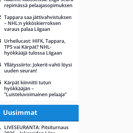
repimässä pelaajasopimuksen
Tappara saa jättivahvistuksen
– NHL:n ykköskierroksen
varaus palaa Liigaan
Urheilucast: HIFK, Tappara,
TPS vai Kärpät? NHL-
hyökkääjä tulossa Liigaan
Yllätyssiirto: Jokerit-vahti löysi
uuden seuran!
Kärpät kiinnitti tutun
hyökkääjän –
”Luisteluvoimainen pelaaja”
Uusimmat
LIVESEURANTA: Pitsiturnaus