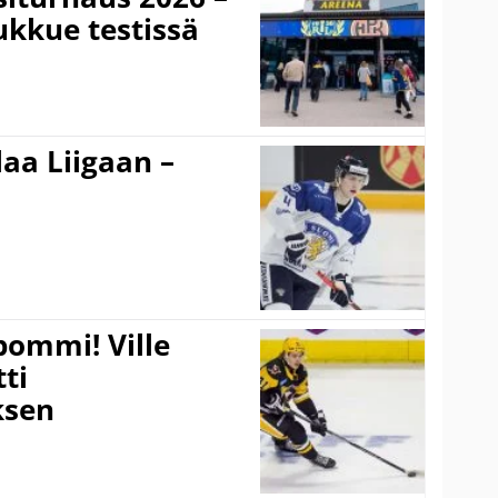
ukkue testissä
aa Liigaan –
pommi! Ville
tti
sen