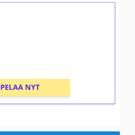
ilmaiskierroksia ilman
osta Tuohi 1000 -peliin (arvo 0,20€ per
PELAA NYT