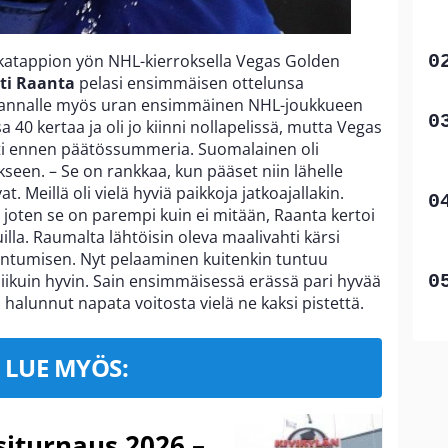
ikatappion yön NHL-kierroksella Vegas Golden
ti Raanta
pelasi ensimmäisen ottelunsa
 Raannalle myös uran ensimmäinen NHL-joukkueen
a 40 kertaa ja oli jo kiinni nollapelissä, mutta Vegas
utti ennen päätössummeria. Suomalainen oli
kseen. – Se on rankkaa, kun pääset niin lähelle
. Meillä oli vielä hyviä paikkoja jatkoajallakin.
joten se on parempi kuin ei mitään, Raanta kertoi
illa. Raumalta lähtöisin oleva maalivahti kärsi
antumisen. Nyt pelaaminen kuitenkin tuntuu
a liikuin hyvin. Sain ensimmäisessä erässä pari hyvää
n halunnut napata voitosta vielä ne kaksi pistettä.
LUE MYÖS:
iturnaus 2026 –