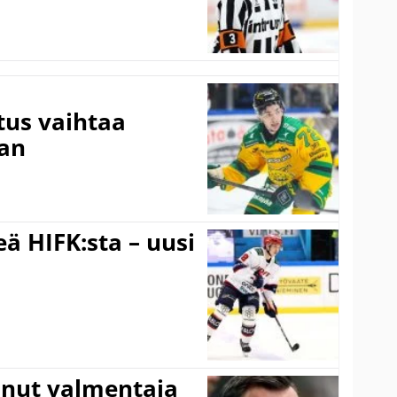
tus vaihtaa
aan
ä HIFK:sta – uusi
anut valmentaja