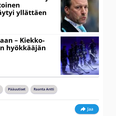
toinen
ytyi yllättäen
gaan – Kiekko-
en hyökkääjän
Pääuutiset
Raanta Antti
Jaa