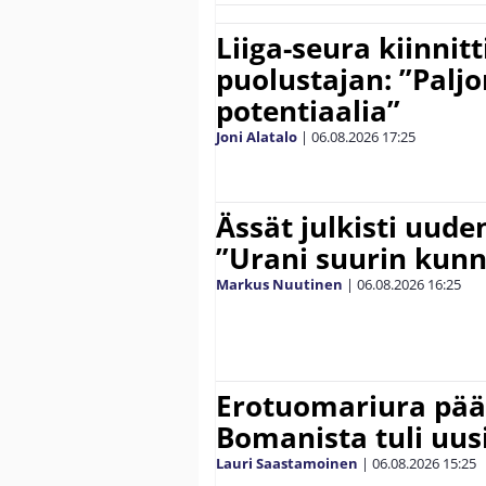
Liiga-seura kiinnit
puolustajan: ”Palj
potentiaalia”
Joni Alatalo
|
06.08.2026
17:25
Ässät julkisti uude
”Urani suurin kunn
Markus Nuutinen
|
06.08.2026
16:25
Erotuomariura päät
Bomanista tuli uusi
Lauri Saastamoinen
|
06.08.2026
15:25