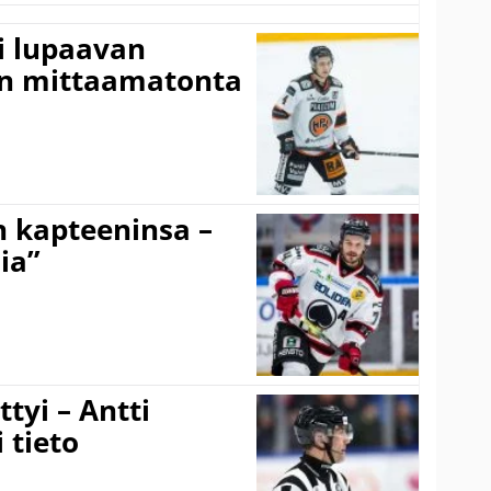
ti lupaavan
on mittaamatonta
n kapteeninsa –
ia”
tyi – Antti
 tieto