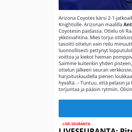
Arizona Coyotes kärsi 2-1-jatkoa
Knightsille. Arizonan maalilla
Ant
Coyotesin paidassa. Ottelu oli
ykkösvahtina. Mies torjui otteluss
tasoitti ottelun vain reilu minu
luonnollisesti pettynyt lopputulo
voittoa ja kiekot hieman pomppivat
Saimme kuitenkin yhden pisteen, 
ottelun jälkeen seuran verkkosivu
harjoituskaudella pienen loukka
hyvältä. – Tuntuu, että pelasin j
torjuntaa ja pääsin rytmiin. Olisi
LIVE-SEURANTA
LIVESEURANTA: Pits