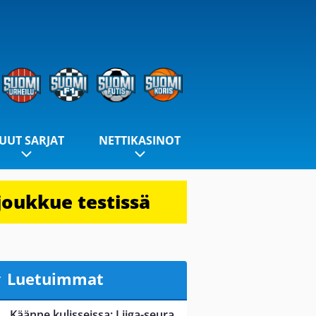
UUT SARJAT
NETTIKASINOT
joukkue testissä
Luetuimmat
Käänne kulisseissa: Liiga-seura