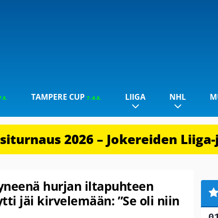
TAMPERE CUP
LIIGA
NHL
M
7.8.
7.-8.8.
iturnaus 2026 – Jokereiden Liiga-
yneenä hurjan iltapuhteen
ti jäi kirvelemään: ”Se oli niin