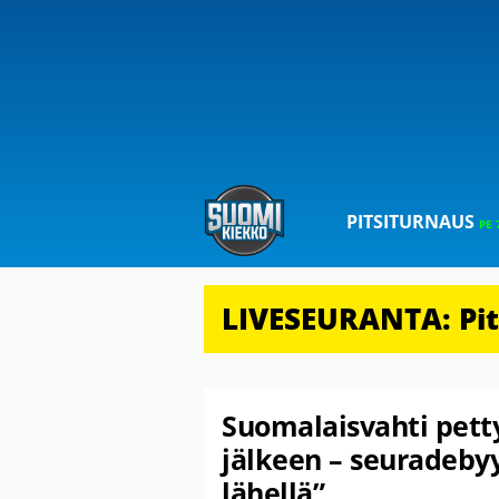
PITSITURNAUS
PE 
LIVESEURANTA: Pits
Suomalaisvahti pett
jälkeen – seuradebyyt
lähellä”