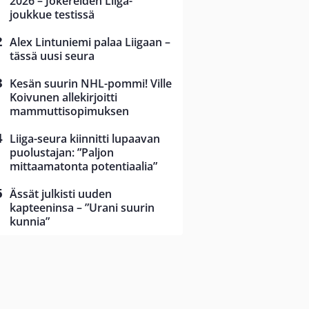
2026 – Jokereiden Liiga-
joukkue testissä
Alex Lintuniemi palaa Liigaan –
tässä uusi seura
Kesän suurin NHL-pommi! Ville
Koivunen allekirjoitti
mammuttisopimuksen
Liiga-seura kiinnitti lupaavan
puolustajan: ”Paljon
mittaamatonta potentiaalia”
Ässät julkisti uuden
kapteeninsa – ”Urani suurin
kunnia”