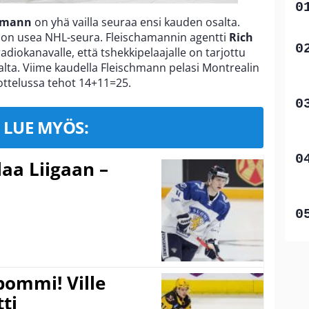
hmann
on yhä vailla seuraa ensi kauden osalta.
 on usea NHL-seura. Fleischamannin agentti
Rich
adiokanavalle, että tshekkipelaajalle on tarjottu
alta. Viime kaudella Fleischmann pelasi Montrealin
 ottelussa tehot 14+11=25.
LUE MYÖS:
aa Liigaan –
pommi! Ville
tti