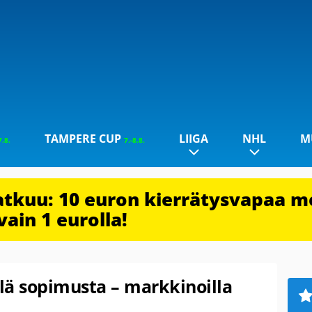
TAMPERE CUP
LIIGA
NHL
M
7.8.
7.-8.8.
jatkuu: 10 euron kierrätysvapaa m
vain 1 eurolla!
elä sopimusta – markkinoilla