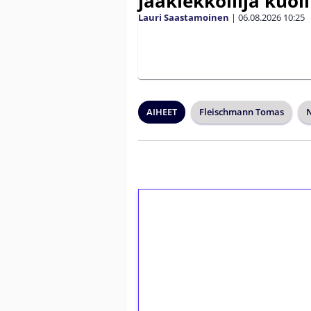
jääkiekkoilija kuoli
Lauri Saastamoinen
|
06.08.2026
10:25
AIHEET
Fleischmann Tomas
1€ = 10€ arvosta 
kierrätystä!
Talleta 1€
Saat heti 50 ilmaiskierr