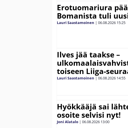
Erotuomariura päät
Bomanista tuli uusi
Lauri Saastamoinen
|
06.08.2026
15:25
Ilves jää taakse –
ulkomaalaisvahvis
toiseen Liiga-seur
Lauri Saastamoinen
|
06.08.2026
14:55
Hyökkääjä sai lähte
osoite selvisi nyt!
Joni Alatalo
|
06.08.2026
13:00