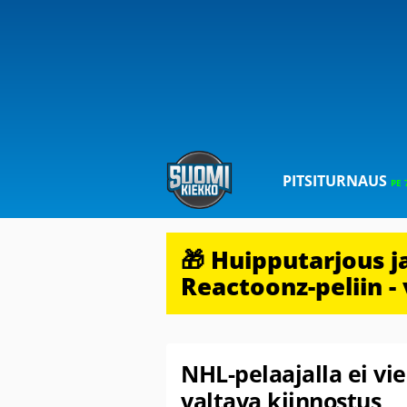
PITSITURNAUS
PE 
🎁 Huipputarjous 
Reactoonz-peliin - 
NHL-pelaajalla ei vi
valtava kiinnostus