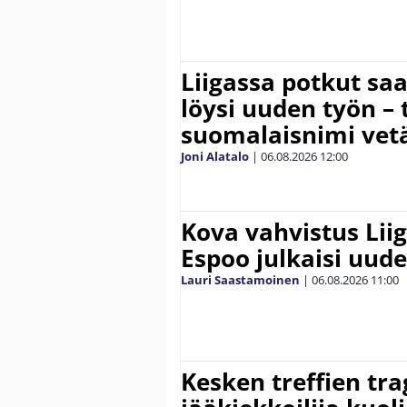
Liigassa potkut sa
löysi uuden työn – 
suomalaisnimi vetä
Joni Alatalo
|
06.08.2026
12:00
Kova vahvistus Lii
Espoo julkaisi uud
Lauri Saastamoinen
|
06.08.2026
11:00
Kesken treffien tra