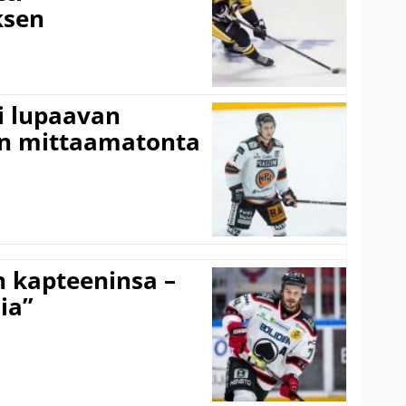
sen
ti lupaavan
on mittaamatonta
n kapteeninsa –
ia”