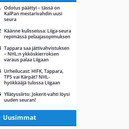
Odotus päättyi – tässä on
KalPan mestarivahdin uusi
seura
Käänne kulisseissa: Liiga-seura
repimässä pelaajasopimuksen
Tappara saa jättivahvistuksen
– NHL:n ykköskierroksen
varaus palaa Liigaan
Urheilucast: HIFK, Tappara,
TPS vai Kärpät? NHL-
hyökkääjä tulossa Liigaan
Yllätyssiirto: Jokerit-vahti löysi
uuden seuran!
Uusimmat