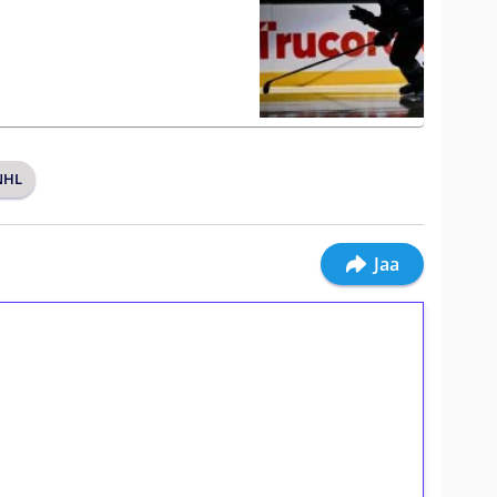
NHL
Jaa
ilmaiskierroksia ilman
osta Tuohi 1000 -peliin (arvo 0,20€ per