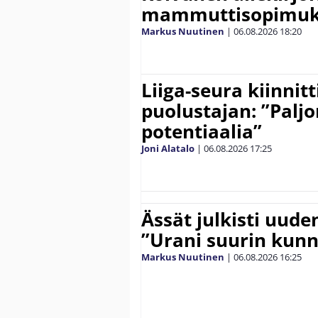
mammuttisopimuk
Markus Nuutinen
|
06.08.2026
18:20
Liiga-seura kiinnit
puolustajan: ”Palj
potentiaalia”
Joni Alatalo
|
06.08.2026
17:25
Ässät julkisti uude
”Urani suurin kunn
Markus Nuutinen
|
06.08.2026
16:25