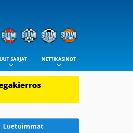
UUT SARJAT
NETTIKASINOT
egakierros
Luetuimmat