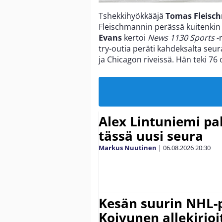
Tshekkihyökkääjä
Tomas Fleisc
Fleischmannin perässä kuitenkin
Evans
kertoi
News 1130 Sports
-r
try-outia peräti kahdeksalta seur
ja Chicagon riveissä. Hän teki 76
Alex Lintuniemi pal
tässä uusi seura
Markus Nuutinen
|
06.08.2026
20:30
Kesän suurin NHL-
Koivunen allekirjoi