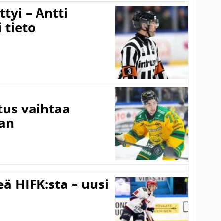
tyi – Antti
 tieto
tus vaihtaa
aan
ä HIFK:sta – uusi