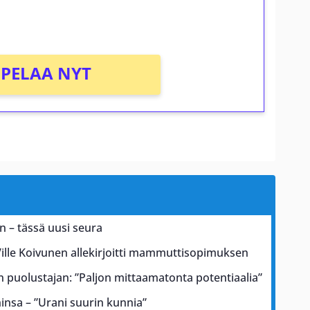
PELAA NYT
n – tässä uusi seura
lle Koivunen allekirjoitti mammuttisopimuksen
an puolustajan: ”Paljon mittaamatonta potentiaalia”
ninsa – ”Urani suurin kunnia”