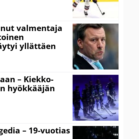
anut valmentaja
toinen
ytyi yllättäen
gaan – Kiekko-
en hyökkääjän
gedia – 19-vuotias