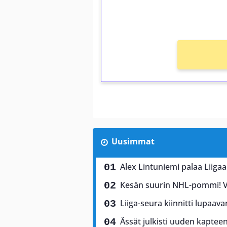
kierros)!
Ei kierrätysvaatimusta!
Uusimmat
Alex Lintuniemi palaa Liigaa
Kesän suurin NHL-pommi! Vi
Liiga-seura kiinnitti lupaav
Ässät julkisti uuden kaptee