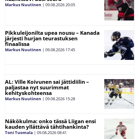
Markus Nuutinen
|
09.08.2026
20:05
Pikkuleijonilta upea nousu – Kanada
järjesti hurjan teurastuksen
finaalissa
Markus Nuutinen
|
09.08.2026
17:45
AL: Ville Koivunen sai jättidiilin –
paljastaa nyt suurimmat
kehityskohteensa
Markus Nuutinen
|
09.08.2026
15:28
Näkökulma: onko tässä Liigan ensi
kauden yllättävä tähtihankinta?
Toni Tuomala
|
09.08.2026
08:41