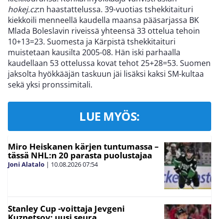
hokej.cz
:n haastattelussa. 39-vuotias tshekkitaituri
kiekkoili menneellä kaudella maansa pääsarjassa BK
Mlada Boleslavin riveissä yhteensä 33 ottelua tehoin
10+13=23. Suomesta ja Kärpistä tshekkitaituri
muistetaan kausilta 2005-08. Hän iski parhaalla
kaudellaan 53 ottelussa kovat tehot 25+28=53. Suomen
jaksolta hyökkääjän taskuun jäi lisäksi kaksi SM-kultaa
sekä yksi pronssimitali.
LUE MYÖS:
Miro Heiskanen kärjen tuntumassa –
tässä NHL:n 20 parasta puolustajaa
Joni Alatalo
|
10.08.2026
07:54
Stanley Cup -voittaja Jevgeni
Kuznetsov: uusi seura