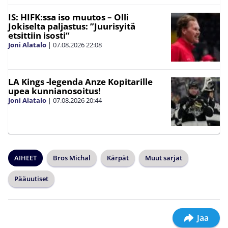
IS: HIFK:ssa iso muutos – Olli
Jokiselta paljastus: ”Juurisyitä
etsittiin isosti”
Joni Alatalo
|
07.08.2026
22:08
LA Kings -legenda Anze Kopitarille
upea kunnianosoitus!
Joni Alatalo
|
07.08.2026
20:44
AIHEET
Bros Michal
Kärpät
Muut sarjat
Pääuutiset
Jaa