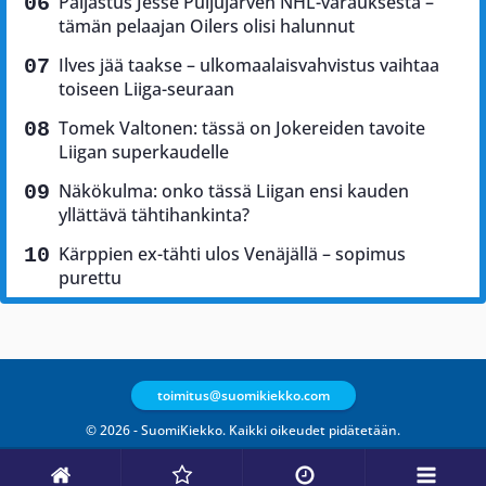
Paljastus Jesse Puljujärven NHL-varauksesta –
tämän pelaajan Oilers olisi halunnut
Ilves jää taakse – ulkomaalaisvahvistus vaihtaa
toiseen Liiga-seuraan
Tomek Valtonen: tässä on Jokereiden tavoite
Liigan superkaudelle
Näkökulma: onko tässä Liigan ensi kauden
yllättävä tähtihankinta?
Kärppien ex-tähti ulos Venäjällä – sopimus
purettu
toimitus@suomikiekko.com
© 2026 - SuomiKiekko. Kaikki oikeudet pidätetään.