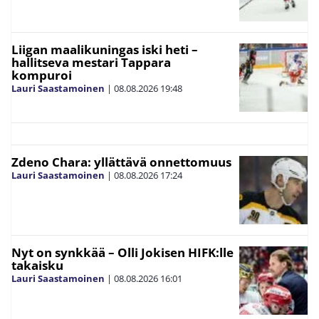
Liigan maalikuningas iski heti –
hallitseva mestari Tappara
kompuroi
Lauri Saastamoinen
|
08.08.2026
19:48
Zdeno Chara: yllättävä onnettomuus
Lauri Saastamoinen
|
08.08.2026
17:24
Nyt on synkkää – Olli Jokisen HIFK:lle
takaisku
Lauri Saastamoinen
|
08.08.2026
16:01