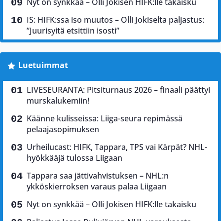
Nyt on synkkää – Olli Jokisen HIFK:lle takaisku
IS: HIFK:ssa iso muutos – Olli Jokiselta paljastus:
”Juurisyitä etsittiin isosti”
Luetuimmat
LIVESEURANTA: Pitsiturnaus 2026 – finaali päättyi
murskalukemiin!
Käänne kulisseissa: Liiga-seura repimässä
pelaajasopimuksen
Urheilucast: HIFK, Tappara, TPS vai Kärpät? NHL-
hyökkääjä tulossa Liigaan
Tappara saa jättivahvistuksen – NHL:n
ykköskierroksen varaus palaa Liigaan
Nyt on synkkää – Olli Jokisen HIFK:lle takaisku