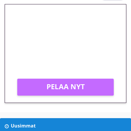
🎁 Huipputarjous jatkuu: 10
euron kierrätysvapaa
megakierros Reactoonz-
peliin – vain 1 eurolla!
Peli: Reactoonz
Vain uusille asiakkaille!
PELAA NYT
Uusimmat