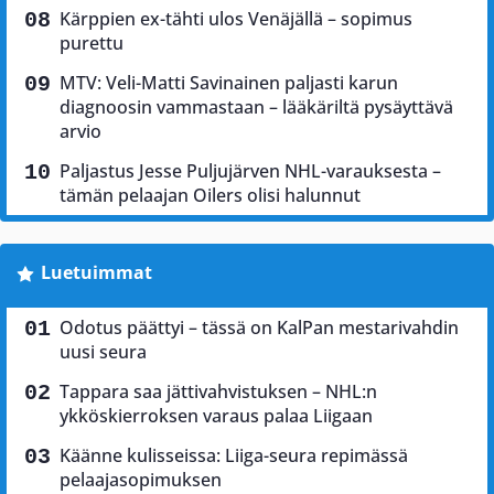
Kärppien ex-tähti ulos Venäjällä – sopimus
purettu
MTV: Veli-Matti Savinainen paljasti karun
diagnoosin vammastaan – lääkäriltä pysäyttävä
arvio
Paljastus Jesse Puljujärven NHL-varauksesta –
tämän pelaajan Oilers olisi halunnut
Luetuimmat
Odotus päättyi – tässä on KalPan mestarivahdin
uusi seura
Tappara saa jättivahvistuksen – NHL:n
ykköskierroksen varaus palaa Liigaan
Käänne kulisseissa: Liiga-seura repimässä
pelaajasopimuksen