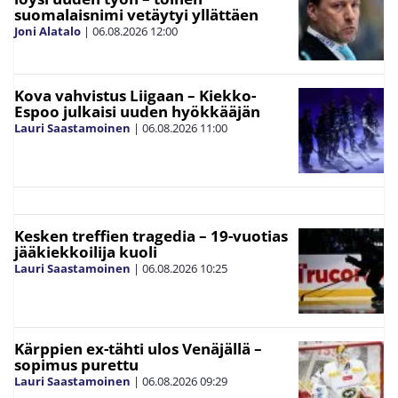
suomalaisnimi vetäytyi yllättäen
Joni Alatalo
|
06.08.2026
12:00
Kova vahvistus Liigaan – Kiekko-
Espoo julkaisi uuden hyökkääjän
Lauri Saastamoinen
|
06.08.2026
11:00
Kesken treffien tragedia – 19-vuotias
jääkiekkoilija kuoli
Lauri Saastamoinen
|
06.08.2026
10:25
Kärppien ex-tähti ulos Venäjällä –
sopimus purettu
Lauri Saastamoinen
|
06.08.2026
09:29