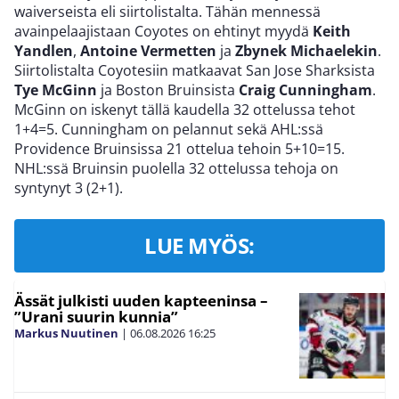
waiverseista eli siirtolistalta. Tähän mennessä
avainpelaajistaan Coyotes on ehtinyt myydä
Keith
Yandlen
,
Antoine Vermetten
ja
Zbynek Michaelekin
.
Siirtolistalta Coyotesiin matkaavat San Jose Sharksista
Tye McGinn
ja Boston Bruinsista
Craig Cunningham
.
McGinn on iskenyt tällä kaudella 32 ottelussa tehot
1+4=5. Cunningham on pelannut sekä AHL:ssä
Providence Bruinsissa 21 ottelua tehoin 5+10=15.
NHL:ssä Bruinsin puolella 32 ottelussa tehoja on
syntynyt 3 (2+1).
LUE MYÖS:
Ässät julkisti uuden kapteeninsa –
”Urani suurin kunnia”
Markus Nuutinen
|
06.08.2026
16:25