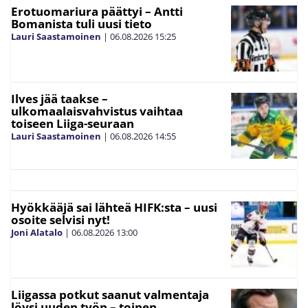
Erotuomariura päättyi – Antti
Bomanista tuli uusi tieto
Lauri Saastamoinen
|
06.08.2026
15:25
Ilves jää taakse –
ulkomaalaisvahvistus vaihtaa
toiseen Liiga-seuraan
Lauri Saastamoinen
|
06.08.2026
14:55
Hyökkääjä sai lähteä HIFK:sta – uusi
osoite selvisi nyt!
Joni Alatalo
|
06.08.2026
13:00
Liigassa potkut saanut valmentaja
löysi uuden työn – toinen