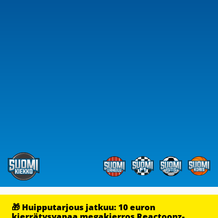
🎁 Huipputarjous jatkuu: 10 euron
kierrätysvapaa megakierros Reactoonz-