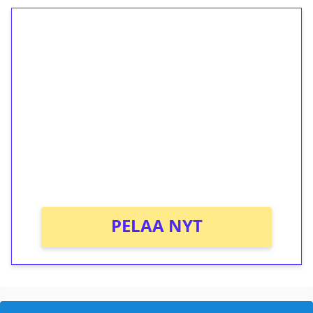
1€ = 10€ arvosta
ilmaiskierroksia ilman
kierrätystä!
Talleta 1€
Saat heti 50 ilmaiskierrosta Tuohi 1000 -
peliin (arvo 0,20€ per kierros)!
Ei kierrätysvaatimusta!
PELAA NYT