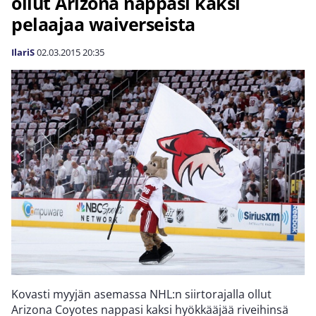
ollut Arizona nappasi kaksi
pelaajaa waiverseista
IlariS
02.03.2015
20:35
Kovasti myyjän asemassa NHL:n siirtorajalla ollut
Arizona Coyotes nappasi kaksi hyökkääjää riveihinsä