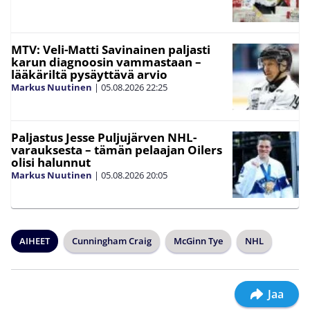
MTV: Veli-Matti Savinainen paljasti
karun diagnoosin vammastaan –
lääkäriltä pysäyttävä arvio
Markus Nuutinen
|
05.08.2026
22:25
Paljastus Jesse Puljujärven NHL-
varauksesta – tämän pelaajan Oilers
olisi halunnut
Markus Nuutinen
|
05.08.2026
20:05
AIHEET
Cunningham Craig
McGinn Tye
NHL
Jaa