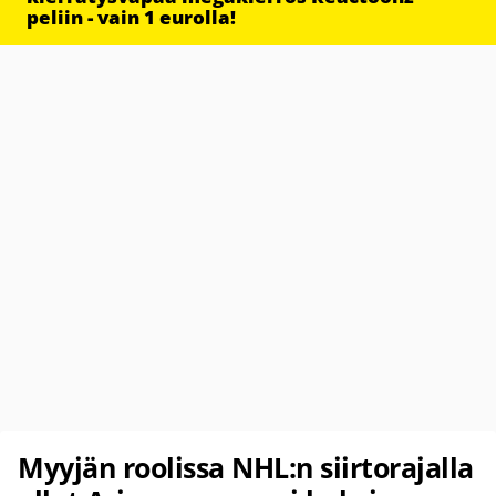
peliin - vain 1 eurolla!
Myyjän roolissa NHL:n siirtorajalla