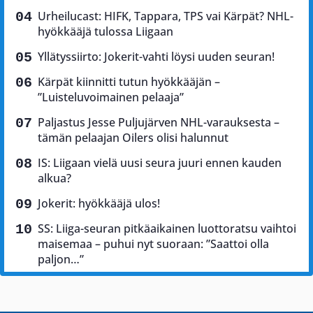
Urheilucast: HIFK, Tappara, TPS vai Kärpät? NHL-
hyökkääjä tulossa Liigaan
Yllätyssiirto: Jokerit-vahti löysi uuden seuran!
Kärpät kiinnitti tutun hyökkääjän –
”Luisteluvoimainen pelaaja”
Paljastus Jesse Puljujärven NHL-varauksesta –
tämän pelaajan Oilers olisi halunnut
IS: Liigaan vielä uusi seura juuri ennen kauden
alkua?
Jokerit: hyökkääjä ulos!
SS: Liiga-seuran pitkäaikainen luottoratsu vaihtoi
maisemaa – puhui nyt suoraan: ”Saattoi olla
paljon…”